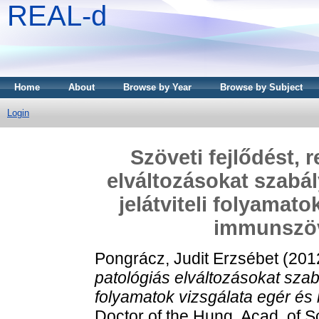
REAL-d
Home
About
Browse by Year
Browse by Subject
Login
Szöveti fejlődést, 
elváltozásokat szabály
jelátviteli folyamat
immunszöv
Pongrácz, Judit Erzsébet
(201
patológiás elváltozásokat szabál
folyamatok vizsgálata egér é
Doctor of the Hung. Acad. of 