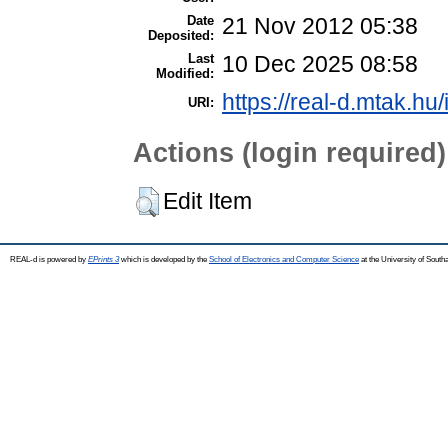
Date
21 Nov 2012 05:38
Deposited:
Last
10 Dec 2025 08:58
Modified:
https://real-d.mtak.hu/
URI:
Actions (login required)
Edit Item
REAL-d is powered by
EPrints 3
which is developed by the
School of Electronics and Computer Science
at the University of Sout