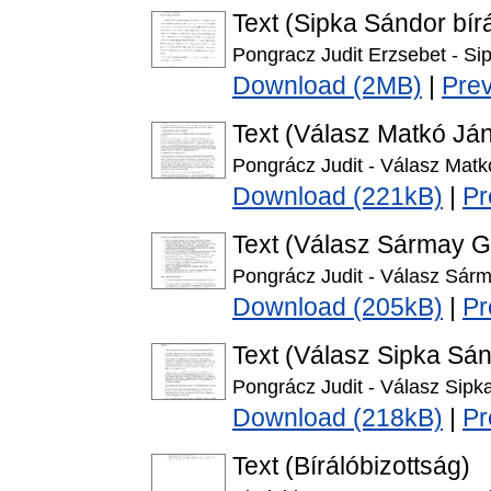
Text (Sipka Sándor bírá
Pongracz Judit Erzsebet - S
Download (2MB)
|
Pre
Text (Válasz Matkó Já
Pongrácz Judit - Válasz Matk
Download (221kB)
|
Pr
Text (Válasz Sármay G
Pongrácz Judit - Válasz Sárm
Download (205kB)
|
Pr
Text (Válasz Sipka Sá
Pongrácz Judit - Válasz Sipk
Download (218kB)
|
Pr
Text (Bírálóbizottság)