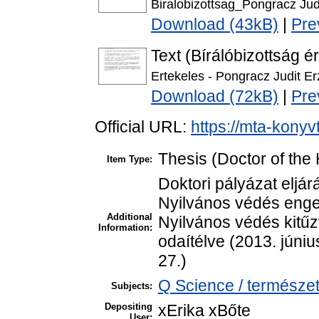
Biralobizottsag_Pongracz Jud
Download (43kB)
|
Pre
Text (Bírálóbizottság é
Ertekeles - Pongracz Judit Er
Download (72kB)
|
Pre
Official URL:
https://mta-konyv
Thesis (Doctor of the 
Item Type:
Doktori pályázat eljá
Nyilvános védés enge
Additional
Nyilvános védés kitűz
Information:
odaítélve (2013. júni
27.)
Q Science / természe
Subjects:
Depositing
xErika xBőte
User: