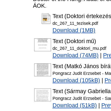
ÁOK.
Text (Doktori értekezés
dc_267_11_tezisek.pdf
Download (1MB)
Text (Doktori mű)
dc_267_11_doktori_mu.pdf
Download (74MB)
|
Pr
Text (Matkó János bírá
Pongracz Judit Erzsebet - M
Download (105kB)
|
Pr
Text (Sármay Gabriella 
Pongracz Judit Erzsebet - S
Download (51kB)
|
Pre