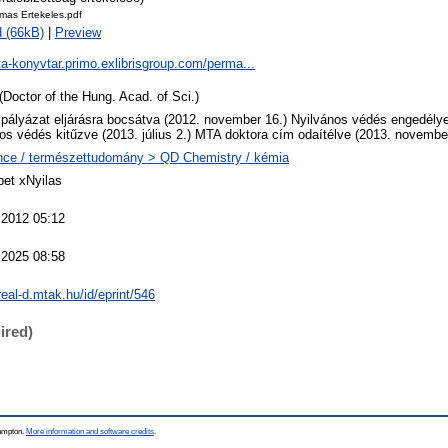
mas Ertekeles.pdf
 (66kB)
|
Preview
ta-konyvtar.primo.exlibrisgroup.com/perma...
(Doctor of the Hung. Acad. of Sci.)
 pályázat eljárásra bocsátva (2012. november 16.) Nyilvános védés engedély
os védés kitűzve (2013. július 2.) MTA doktora cím odaítélve (2013. novembe
nce / természettudomány > QD Chemistry / kémia
et xNyilas
 2012 05:12
 2025 08:58
/real-d.mtak.hu/id/eprint/546
ired)
hampton.
More information and software credits
.