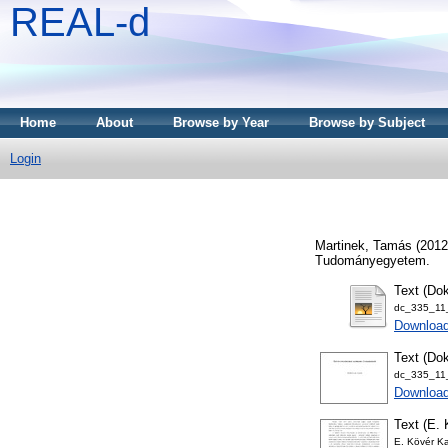
REAL-d
Home
About
Browse by Year
Browse by Subject
Login
Martinek, Tamás
(201
Tudományegyetem.
Text (Dok
dc_335_11_
Downloa
Text (Dok
dc_335_11_
Downloa
Text (E. 
E. Kövér Ka