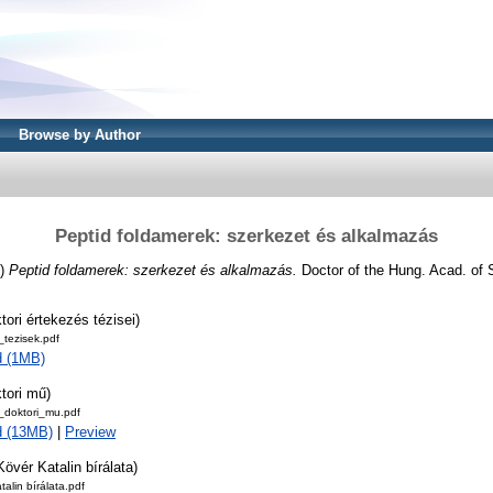
Browse by Author
Peptid foldamerek: szerkezet és alkalmazás
2)
Peptid foldamerek: szerkezet és alkalmazás.
Doctor of the Hung. Acad. of S
tori értekezés tézisei)
tezisek.pdf
d (1MB)
tori mű)
doktori_mu.pdf
d (13MB)
|
Preview
Kövér Katalin bírálata)
talin bírálata.pdf