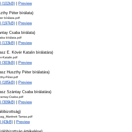
 (102kB)
|
Preview
zthy Péter bírálata)
er bírálata.pdf
 (197kB)
|
Preview
ntay Csaba bírálata)
ba bírálata.pdf
 (133kB)
|
Preview
asz E. Kövér Katalin bírálatára)
r-Katalin.pdf
 (303kB)
|
Preview
asz Huszthy Péter bírálatára)
thy-Péter.pdf
 (185kB)
|
Preview
asz Szántay Csaba bírálatára)
Szantay-Csaba.pdf
 (309kB)
|
Preview
álóbizottság)
tsag_Martinek Tamas.pdf
 (43kB)
|
Preview
írálóbizottság értékelése)