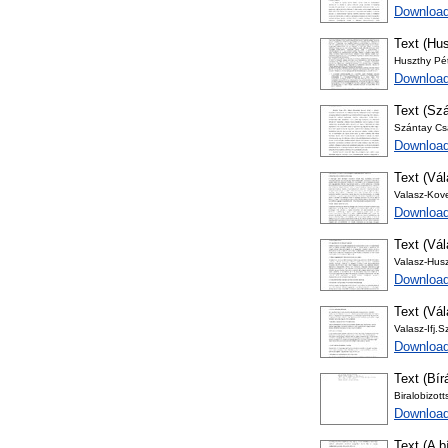
Download
Text (Hus
Huszthy Pét
Download
Text (Szá
Szántay Csa
Download
Text (Vál
Valasz-Kove
Download
Text (Vál
Valasz-Husz
Download
Text (Vál
Valasz-Ifj.
Download
Text (Bír
Biralobizot
Download
Text (A b