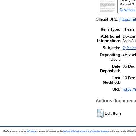
Martinek Ta
Download
Official URL:
https://m
Item Type:
Thesis 
Additional
Doktori
Information:
Nyilván
Subjects:
Q Scie
Depositing
xErzséb
User:
Date
05 Dec
Deposited:
Last
10 Dec
Modified:
URI:
https:/
Actions (login requ
Edit Item
REAL-d is powered by
EPrints 3
which is developed by the
School of Electronics and Computer Science
at the University of Sout