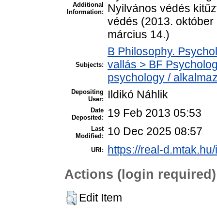
Additional
Nyilvános védés kitű
Information:
védés (2013. október 
március 14.)
B Philosophy. Psycholo
vallás > BF Psycholog
Subjects:
psychology / alkalmaz
Depositing
Ildikó Náhlik
User:
Date
19 Feb 2013 05:53
Deposited:
Last
10 Dec 2025 08:57
Modified:
https://real-d.mtak.hu/
URI:
Actions (login required)
Edit Item