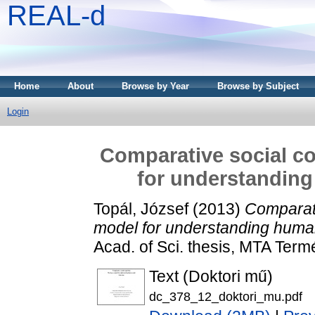
REAL-d
Home
About
Browse by Year
Browse by Subject
Login
Comparative social co
for understanding
Topál, József
(2013)
Comparati
model for understanding human
Acad. of Sci. thesis, MTA Ter
Text (Doktori mű)
dc_378_12_doktori_mu.pdf