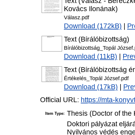
Text (Válasz - Berecz
Kovács Ilonának)
Válasz.pdf
Download (172kB)
|
Pr
Text (Bírálóbizottság)
Bírálóbizottság_Topál József.
Download (11kB)
|
Pre
Text (Bírálóbizottság é
Értékelés_Topál József.pdf
Download (17kB)
|
Pre
Official URL:
https://mta-konyv
Thesis (Doctor of the 
Item Type:
Doktori pályázat eljár
Nyilvános védés enge