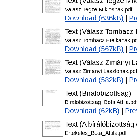
Text (Válasz Tegze Mi
Valasz Tegze Miklosnak.pdf
Download (636kB)
|
Pr
Text (Válasz Tombácz 
Valasz Tombacz Etelkanak.pd
Download (567kB)
|
Pr
Text (Válasz Zimányi 
Valasz Zimanyi Laszlonak.pd
Download (582kB)
|
Pr
Text (Bírálóbizottság)
Biralobizottsag_Bota Attila.pd
Download (62kB)
|
Pre
Text (A bírálóbizottság
Ertekeles_Bota_Attila.pdf