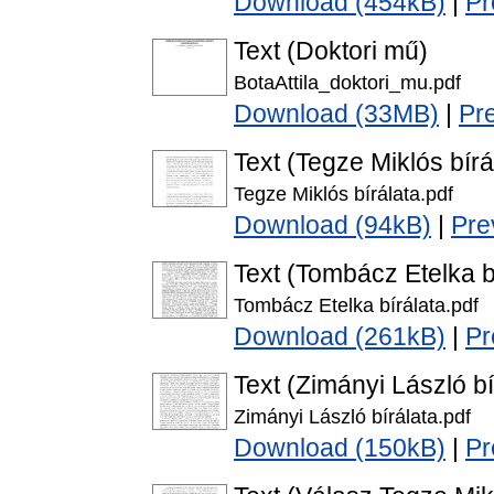
Download (454kB)
|
Pr
Text (Doktori mű)
BotaAttila_doktori_mu.pdf
Download (33MB)
|
Pr
Text (Tegze Miklós bírá
Tegze Miklós bírálata.pdf
Download (94kB)
|
Pre
Text (Tombácz Etelka b
Tombácz Etelka bírálata.pdf
Download (261kB)
|
Pr
Text (Zimányi László bí
Zimányi László bírálata.pdf
Download (150kB)
|
Pr