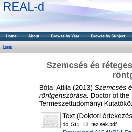
REAL-d
Home
About
Browse by Year
Browse by Subject
Login
Szemcsés és réteges
rönt
Bóta, Attila
(2013)
Szemcsés és
röntgenszórása.
Doctor of the 
Természettudományi Kutatókö
Text (Doktori értekezés
dc_511_12_tezisek.pdf