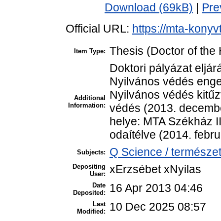
Download (69kB)
|
Pre
Official URL:
https://mta-konyv
Thesis (Doctor of the 
Item Type:
Doktori pályázat eljá
Nyilvános védés enge
Nyilvános védés kitű
Additional
Information:
védés (2013. decembe
helye: MTA Székház II
odaítélve (2014. febru
Q Science / természe
Subjects:
Depositing
xErzsébet xNyilas
User:
Date
16 Apr 2013 04:46
Deposited:
Last
10 Dec 2025 08:57
Modified: