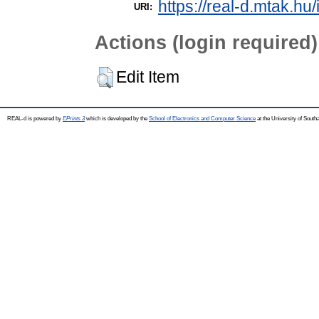
https://real-d.mtak.hu/
URI:
Actions (login required)
Edit Item
REAL-d is powered by
EPrints 3
which is developed by the
School of Electronics and Computer Science
at the University of Sout