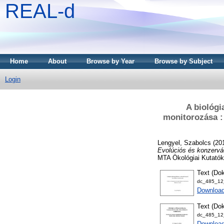
REAL-d
Home
About
Browse by Year
Browse by Subject
Login
A biológi
monitorozása :
Lengyel, Szabolcs
(20
Evolúciós és konzervác
MTA Ökológiai Kutatókö
Text (Dok
dc_485_12_
Downloa
Text (Dok
dc_485_12_
Download