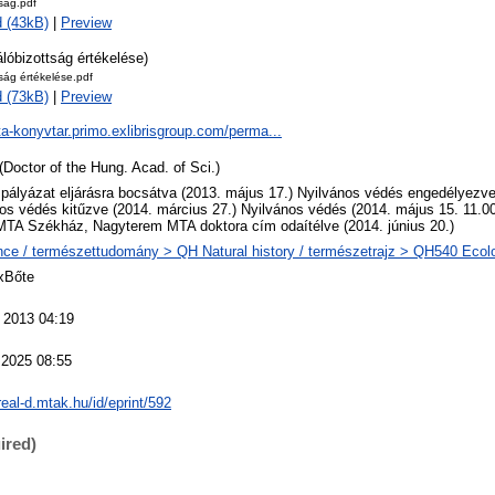
tság.pdf
 (43kB)
|
Preview
álóbizottság értékelése)
tság értékelése.pdf
 (73kB)
|
Preview
ta-konyvtar.primo.exlibrisgroup.com/perma...
(Doctor of the Hung. Acad. of Sci.)
 pályázat eljárásra bocsátva (2013. május 17.) Nyilvános védés engedélyezve 
os védés kitűzve (2014. március 27.) Nyilvános védés (2014. május 15. 11.0
MTA Székház, Nagyterem MTA doktora cím odaítélve (2014. június 20.)
ce / természettudomány > QH Natural history / természetrajz > QH540 Ecolo
xBőte
 2013 04:19
 2025 08:55
/real-d.mtak.hu/id/eprint/592
ired)