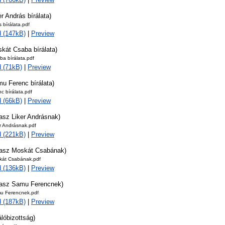
er András bírálata)
s bírálata.pdf
 (147kB)
|
Preview
kát Csaba bírálata)
a bírálata.pdf
 (71kB)
|
Preview
u Ferenc bírálata)
c bírálata.pdf
 (66kB)
|
Preview
asz Liker Andrásnak)
r Andrásnak.pdf
 (221kB)
|
Preview
lasz Moskát Csabának)
kát Csabának.pdf
 (136kB)
|
Preview
lasz Samu Ferencnek)
u Ferencnek.pdf
 (187kB)
|
Preview
álóbizottság)