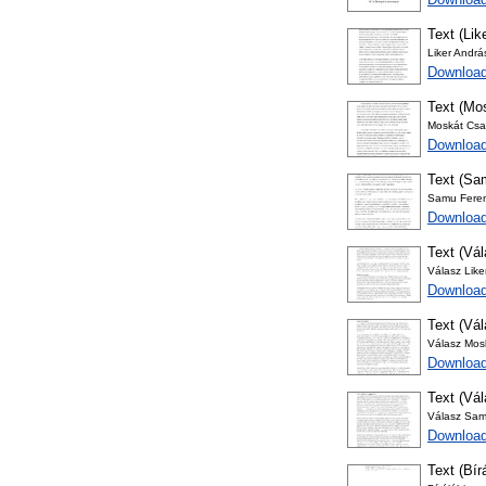
Text (Lik
Liker Andrá
Download
Text (Mos
Moskát Csab
Download
Text (Sam
Samu Feren
Download
Text (Vál
Válasz Like
Download
Text (Vá
Válasz Mos
Download
Text (Vá
Válasz Sam
Download
Text (Bír