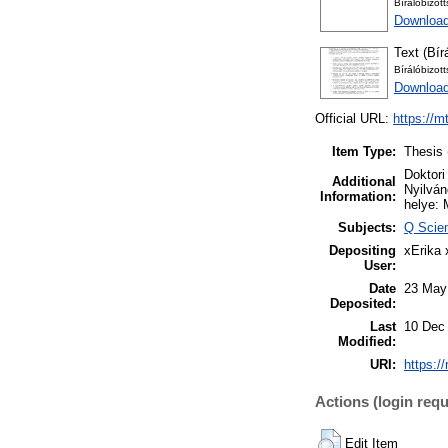
Bírálóbizot
Download
Text (Bír
Bírálóbizot
Download
Official URL:
https://m
Item Type:
Thesis 
Doktori
Additional
Nyilván
Information:
helye: 
Subjects:
Q Scien
Depositing
xErika 
User:
Date
23 May
Deposited:
Last
10 Dec
Modified:
URI:
https:/
Actions (login requ
Edit Item