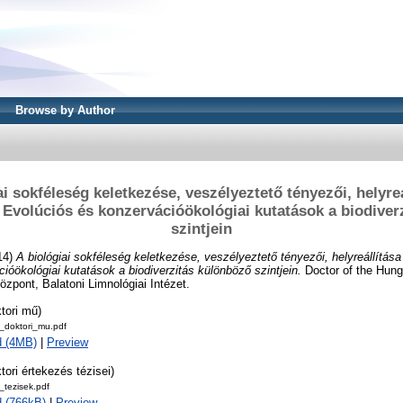
Browse by Author
ai sokféleség keletkezése, veszélyeztető tényezői, helyreá
 Evolúciós és konzervációökológiai kutatások a biodiver
szintjein
14)
A biológiai sokféleség keletkezése, veszélyeztető tényezői, helyreállítás
ióökológiai kutatások a biodiverzitás különböző szintjein.
Doctor of the Hung.
zpont, Balatoni Limnológiai Intézet.
tori mű)
doktori_mu.pdf
d (4MB)
|
Preview
tori értekezés tézisei)
tezisek.pdf
 (766kB)
|
Preview