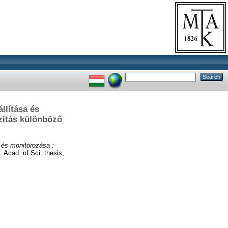
llítása és
zitás különböző
a és monitorozása :
 Acad. of Sci. thesis,