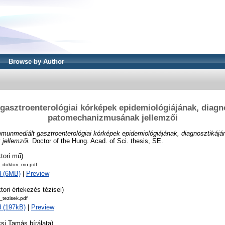
Browse by Author
asztroenterológiai kórképek epidemiológiájának, diagn
patomechanizmusának jellemzői
munmediált gasztroenterológiai kórképek epidemiológiájának, diagnosztikájá
jellemzői.
Doctor of the Hung. Acad. of Sci. thesis, SE.
tori mű)
doktori_mu.pdf
d (6MB)
|
Preview
tori értekezés tézisei)
tezisek.pdf
 (197kB)
|
Preview
si Tamás bírálata)