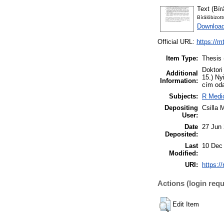
Text (Bír
Bírálóbizot
Download
Official URL:
https://m
Item Type:
Thesis 
Doktori
Additional
15.) Ny
Information:
cím oda
Subjects:
R Medic
Depositing
Csilla 
User:
Date
27 Jun
Deposited:
Last
10 Dec
Modified:
URI:
https:/
Actions (login requ
Edit Item