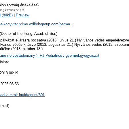
álóbizottság értékelése)
tság értékelése.pdf
 (84kB)
|
Preview
ta-konyvtar.primo.exlibrisgroup.com/perma...
(Doctor of the Hung. Acad. of Sci.)
 pályázat eljárásra bocsátva (2013. június 21.) Nyilvános védés engedélyezv
ilvános védés kitűzve (2013. augusztus 21.) Nyilvános védés (2013. szeptem
ítélve (2013. október 18.)
ine / orvostudomány > RJ Pediatrics / gyermekgyógyászat
Molnár
 2013 06:19
 2025 08:56
/real-d.mtak.hu/id/eprint/601
ired)