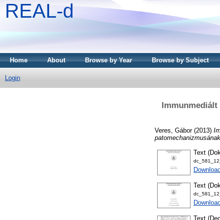
REAL-d
Home
About
Browse by Year
Browse by Subject
Login
Immunmediált g
Veres, Gábor
(2013)
Im
patomechanizmusának 
Text (Dok
dc_581_12_
Downloa
Text (Dok
dc_581_12_
Download
Text (Dec