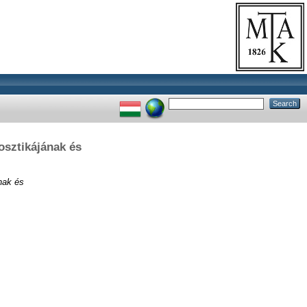
osztikájának és
nak és