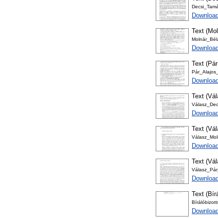
Decsi_Tamá
Download
Text (Mol
Molnár_Béla
Download
Text (Pár
Pár_Alajos_
Download
Text (Vá
Válasz_Dec
Download
Text (Vá
Válasz_Mol
Download
Text (Vál
Válasz_Pár
Download
Text (Bír
Bírálóbizot
Download