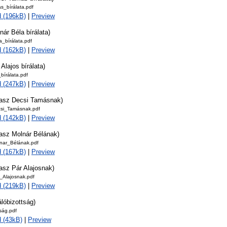
s_bírálata.pdf
 (196kB)
|
Preview
nár Béla bírálata)
_bírálata.pdf
 (162kB)
|
Preview
 Alajos bírálata)
bírálata.pdf
 (247kB)
|
Preview
lasz Decsi Tamásnak)
si_Tamásnak.pdf
 (142kB)
|
Preview
lasz Molnár Bélának)
nar_Bélának.pdf
 (167kB)
|
Preview
asz Pár Alajosnak)
_Alajosnak.pdf
 (219kB)
|
Preview
álóbizottság)
tság.pdf
 (43kB)
|
Preview