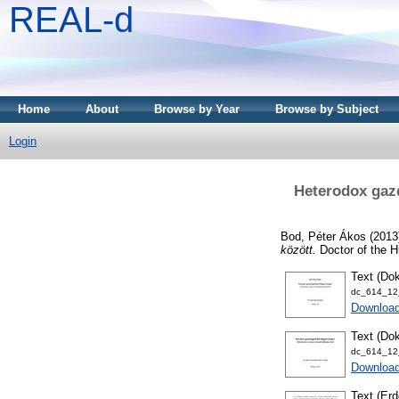
REAL-d
Home
About
Browse by Year
Browse by Subject
Login
Heterodox gaz
Bod, Péter Ákos
(2013
között.
Doctor of the H
Text (Dok
dc_614_12_
Downloa
Text (Dok
dc_614_12_
Download
Text (Erd