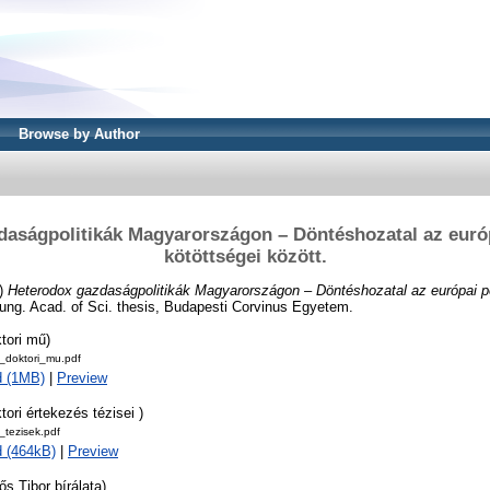
Browse by Author
daságpolitikák Magyarországon – Döntéshozatal az euró
kötöttségei között.
)
Heterodox gazdaságpolitikák Magyarországon – Döntéshozatal az európai p
ung. Acad. of Sci. thesis, Budapesti Corvinus Egyetem.
tori mű)
doktori_mu.pdf
d (1MB)
|
Preview
tori értekezés tézisei )
tezisek.pdf
 (464kB)
|
Preview
ős Tibor bírálata)