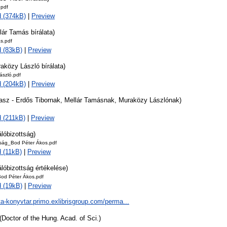
.pdf
 (374kB)
|
Preview
lár Tamás bírálata)
s.pdf
 (83kB)
|
Preview
aközy László bírálata)
ászló.pdf
 (204kB)
|
Preview
lasz - Erdős Tibornak, Mellár Tamásnak, Muraközy Lászlónak)
 (211kB)
|
Preview
álóbizottság)
tság_Bod Péter Ákos.pdf
 (11kB)
|
Preview
álóbizottság értékelése)
Bod Péter Ákos.pdf
 (19kB)
|
Preview
ta-konyvtar.primo.exlibrisgroup.com/perma...
(Doctor of the Hung. Acad. of Sci.)