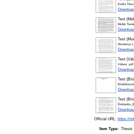
Erdős Tibor
Download
Text (Mel
Mellár Tamá
Download
Text (Mur
Muraközy L
Download
Text (Vá
Válasz .pdf
Download
Text (Bír
Bírálóbizot
Download
Text (Bír
Értékelés_
Download
Official URL:
https://m
Item Type:
Thesis 