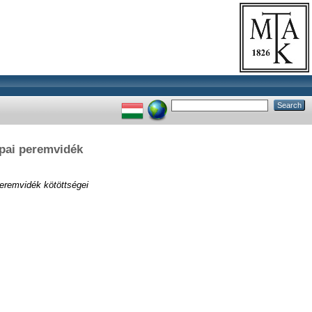
pai peremvidék
eremvidék kötöttségei