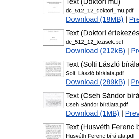
Text (Doktori mű)
dc_512_12_doktori_mu.pdf
Download (18MB)
|
Pr
Text (Doktori értekezés
dc_512_12_tezisek.pdf
Download (212kB)
|
Pr
Text (Solti László bírál
Solti László bírálata.pdf
Download (289kB)
|
Pr
Text (Cseh Sándor bírá
Cseh Sándor bírálata.pdf
Download (1MB)
|
Pre
Text (Husvéth Ferenc b
Husvéth Ferenc bírálata.pdf