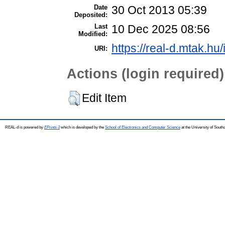
Date
30 Oct 2013 05:39
Deposited:
Last
10 Dec 2025 08:56
Modified:
https://real-d.mtak.hu/
URI:
Actions (login required)
Edit Item
REAL-d is powered by
EPrints 3
which is developed by the
School of Electronics and Computer Science
at the University of Sout