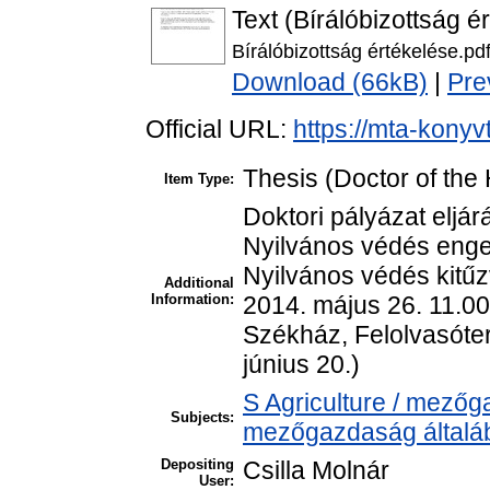
Text (Bírálóbizottság é
Bírálóbizottság értékelése.pd
Download (66kB)
|
Pre
Official URL:
https://mta-konyv
Thesis (Doctor of the 
Item Type:
Doktori pályázat eljár
Nyilvános védés enge
Nyilvános védés kitűz
Additional
Information:
2014. május 26. 11.0
Székház, Felolvasóte
június 20.)
S Agriculture / mezőg
Subjects:
mezőgazdaság általá
Depositing
Csilla Molnár
User: