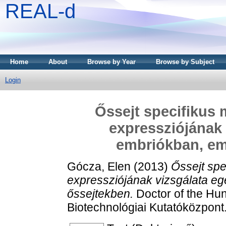
REAL-d
Home
About
Browse by Year
Browse by Subject
Login
Őssejt specifikus
expressziójának 
embriókban, em
Gócza, Elen
(2013)
Őssejt sp
expressziójának vizsgálata eg
őssejtekben.
Doctor of the Hun
Biotechnológiai Kutatóközpont