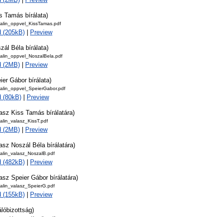
s Tamás bírálata)
alin_oppvel_KissTamas.pdf
 (205kB)
|
Preview
zál Béla bírálata)
alin_oppvel_NoszalBela.pdf
d (2MB)
|
Preview
ier Gábor bírálata)
alin_oppvel_SpeierGabor.pdf
 (80kB)
|
Preview
asz Kiss Tamás bírálatára)
alin_valasz_KissT.pdf
d (2MB)
|
Preview
asz Noszál Béla bírálatára)
alin_valasz_NoszalB.pdf
 (482kB)
|
Preview
asz Speier Gábor bírálatára)
alin_valasz_SpeierG.pdf
 (155kB)
|
Preview
álóbizottság)