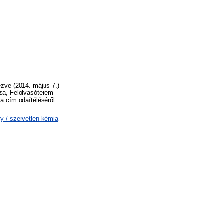
ezve (2014. május 7.)
za, Felolvasóterem
a cím odaítéléséről
y / szervetlen kémia