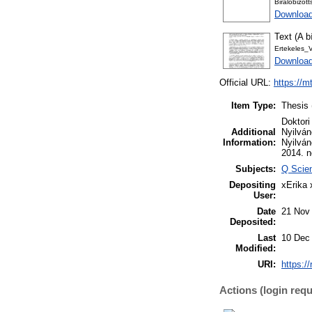
Biralobizot
Download
Text (A b
Ertekeles_V
Download
Official URL:
https://m
Item Type:
Thesis 
Doktori
Additional
Nyilván
Information:
Nyilván
2014. 
Subjects:
Q Scien
Depositing
xErika
User:
Date
21 Nov
Deposited:
Last
10 Dec
Modified:
URI:
https:/
Actions (login requ