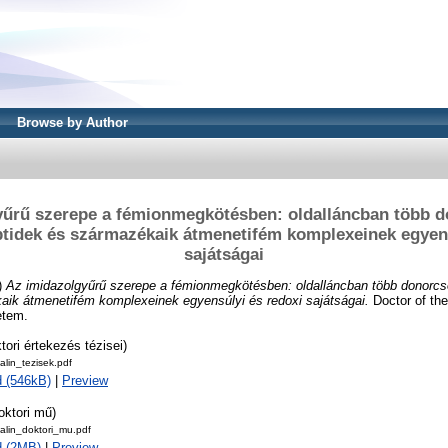
Browse by Author
yűrű szerepe a fémionmegkötésben: oldalláncban több d
ptidek és származékaik átmenetifém komplexeinek egyens
sajátságai
)
Az imidazolgyűrű szerepe a fémionmegkötésben: oldalláncban több donorcso
aik átmenetifém komplexeinek egyensúlyi és redoxi sajátságai.
Doctor of the
etem.
tori értekezés tézisei)
lin_tezisek.pdf
 (546kB)
|
Preview
oktori mű)
alin_doktori_mu.pdf
d (2MB)
|
Preview