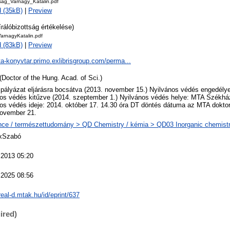
tsag_Varnagy_Katalin.pdf
 (35kB)
|
Preview
írálóbizottság értékelése)
arnagyKatalin.pdf
 (83kB)
|
Preview
ta-konyvtar.primo.exlibrisgroup.com/perma...
(Doctor of the Hung. Acad. of Sci.)
 pályázat eljárásra bocsátva (2013. november 15.) Nyilvános védés engedély
os védés kitűzve (2014. szeptember 1.) Nyilvános védés helye: MTA Székhá
os védés ideje: 2014. október 17. 14.30 óra DT döntés dátuma az MTA doktor
november 21.
ce / természettudomány > QD Chemistry / kémia > QD03 Inorganic chemistr
 xSzabó
 2013 05:20
 2025 08:56
/real-d.mtak.hu/id/eprint/637
ired)