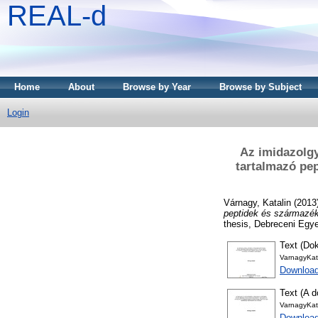
REAL-d
Home
About
Browse by Year
Browse by Subject
Login
Az imidazolg
tartalmazó pe
Várnagy, Katalin
(2013
peptidek és származék
thesis, Debreceni Egy
Text (Dok
VarnagyKata
Download
Text (A d
VarnagyKat
Downloa