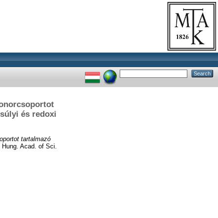
onorcsoportot
úlyi és redoxi
portot tartalmazó
 Hung. Acad. of Sci.