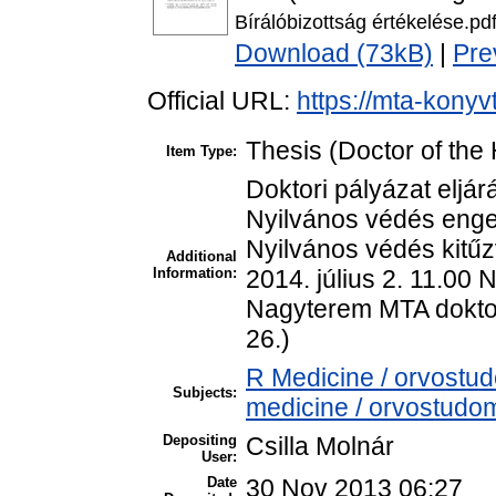
Bírálóbizottság értékelése.pd
Download (73kB)
|
Pre
Official URL:
https://mta-konyv
Thesis (Doctor of the 
Item Type:
Doktori pályázat eljá
Nyilvános védés enge
Nyilvános védés kitűz
Additional
Information:
2014. július 2. 11.00
Nagyterem MTA doktor
26.)
R Medicine / orvostu
Subjects:
medicine / orvostudom
Depositing
Csilla Molnár
User:
Date
30 Nov 2013 06:27