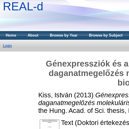
REAL-d
Home
About
Browse by Year
Browse by Subject
Login
Génexpressziók és al
daganatmegelőzés m
bi
Kiss, István
(2013)
Génexpressz
daganatmegelőzés molekuláris
the Hung. Acad. of Sci. thesis
Text (Doktori értekezés