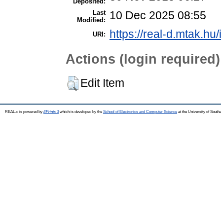
Deposited:
Last
10 Dec 2025 08:55
Modified:
https://real-d.mtak.hu/
URI:
Actions (login required)
Edit Item
REAL-d is powered by
EPrints 3
which is developed by the
School of Electronics and Computer Science
at the University of Sout