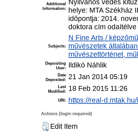
Nyilvános védés kitűzv
Additional
Information:
helye: MTA Székház II
időpontja: 2014. nove
doktora cím odaítélve 
N Fine Arts / képzőmű
művészetek általában >
Subjects:
művészettörténet, műk
Depositing
Ildikó Náhlik
User:
Date
21 Jan 2014 05:19
Deposited:
Last
18 Feb 2015 11:26
Modified:
https://real-d.mtak.hu/
URI:
Actions (login required)
Edit Item