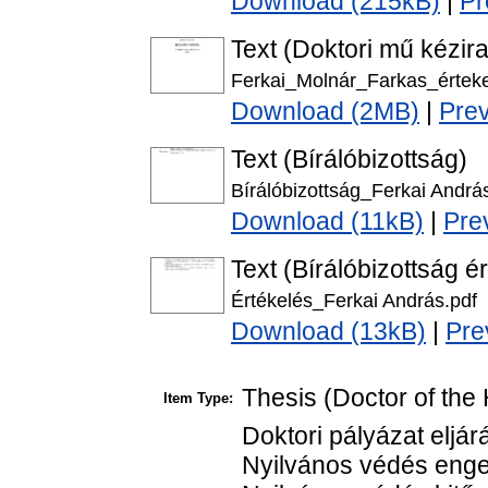
Download (215kB)
|
Pr
Text (Doktori mű kézira
Ferkai_Molnár_Farkas_értek
Download (2MB)
|
Pre
Text (Bírálóbizottság)
Bírálóbizottság_Ferkai Andrá
Download (11kB)
|
Pre
Text (Bírálóbizottság é
Értékelés_Ferkai András.pdf
Download (13kB)
|
Pre
Thesis (Doctor of the 
Item Type:
Doktori pályázat eljár
Nyilvános védés enge