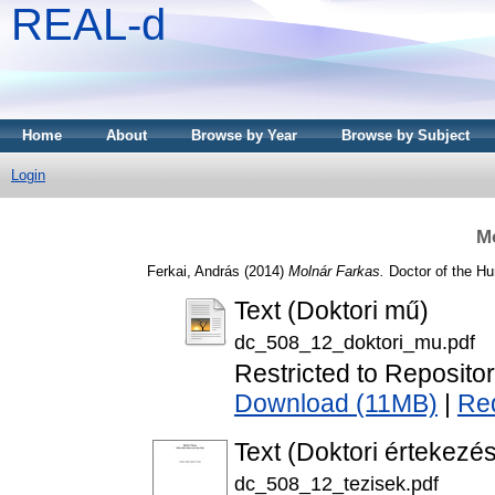
REAL-d
Home
About
Browse by Year
Browse by Subject
Login
Mo
Ferkai, András
(2014)
Molnár Farkas.
Doctor of the Hu
Text (Doktori mű)
dc_508_12_doktori_mu.pdf
Restricted to Repositor
Download (11MB)
|
Re
Text (Doktori értekezés
dc_508_12_tezisek.pdf