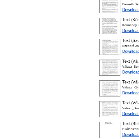
Bernáth Sán
Download
Text (Kör
Körmendy Bé
Download
Text (Sze
Szendrő Zso
Download
Text (Vá
Válasz_Ber
Download
Text (Vá
Válasz_Kö
Download
Text (Vá
Válasz_Sze
Download
Text (Bír
Bírálóbizot
Download