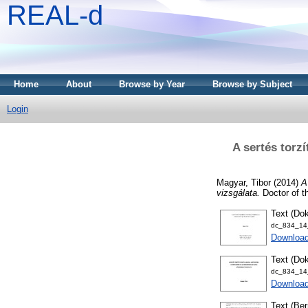
REAL-d
Home
About
Browse by Year
Browse by Subject
Login
A sertés torz
Magyar, Tibor
(2014)
A
vizsgálata.
Doctor of t
Text (Dok
dc_834_14_
Downloa
Text (Dok
dc_834_14_
Download
Text (Ber