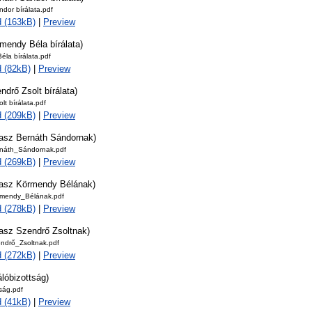
dor bírálata.pdf
 (163kB)
|
Preview
mendy Béla bírálata)
la bírálata.pdf
 (82kB)
|
Preview
ndrő Zsolt bírálata)
lt bírálata.pdf
 (209kB)
|
Preview
lasz Bernáth Sándornak)
náth_Sándornak.pdf
 (269kB)
|
Preview
lasz Körmendy Bélának)
rmendy_Bélának.pdf
 (278kB)
|
Preview
lasz Szendrő Zsoltnak)
ndrő_Zsoltnak.pdf
 (272kB)
|
Preview
álóbizottság)
tság.pdf
 (41kB)
|
Preview