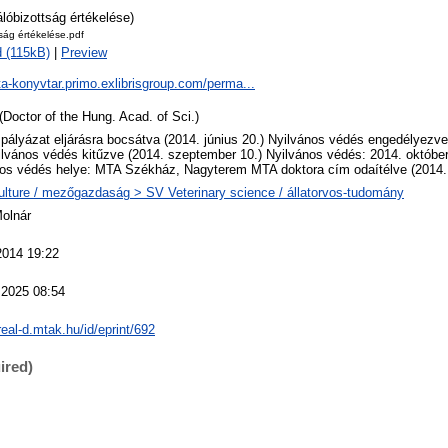
álóbizottság értékelése)
tság értékelése.pdf
 (115kB)
|
Preview
ta-konyvtar.primo.exlibrisgroup.com/perma...
(Doctor of the Hung. Acad. of Sci.)
 pályázat eljárásra bocsátva (2014. június 20.) Nyilvános védés engedélyezv
ilvános védés kitűzve (2014. szeptember 10.) Nyilvános védés: 2014. október
os védés helye: MTA Székház, Nagyterem MTA doktora cím odaítélve (2014.
ulture / mezőgazdaság > SV Veterinary science / állatorvos-tudomány
Molnár
2014 19:22
 2025 08:54
/real-d.mtak.hu/id/eprint/692
ired)