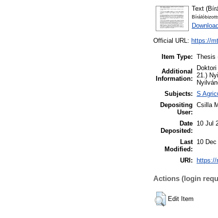
Text (Bír
Bírálóbizot
Download
Official URL:
https://m
Item Type:
Thesis 
Doktori
Additional
21.) Ny
Information:
Nyilván
Subjects:
S Agric
Depositing
Csilla 
User:
Date
10 Jul 
Deposited:
Last
10 Dec
Modified:
URI:
https:/
Actions (login requ
Edit Item