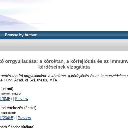
Browse by Author
ító orrgyulladása: a kóroktan, a kórfejlődés és az immu
kérdéseinek vizsgálata
 sertés torzító orrgyulladása: a kóroktan, a kórfejlődés és az immunvédelem
he Hung. Acad. of Sci. thesis, MTA.
tori mű)
doktori_mu.pdf
d (6MB)
|
Preview
tori értekezés tézisei)
tezisek.pdf
 (234kB)
|
Preview
náth Sándor bírálata)