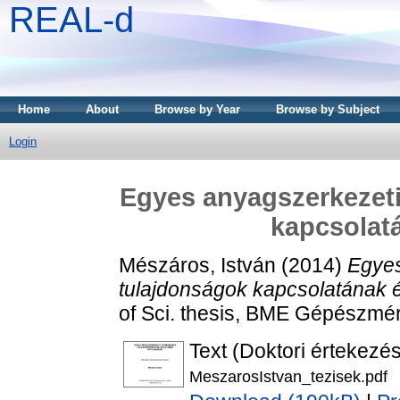
REAL-d
Home
About
Browse by Year
Browse by Subject
Login
Egyes anyagszerkezet
kapcsolat
Mészáros, István
(2014)
Egyes
tulajdonságok kapcsolatának 
of Sci. thesis, BME Gépészmér
Text (Doktori értekezés
MeszarosIstvan_tezisek.pdf