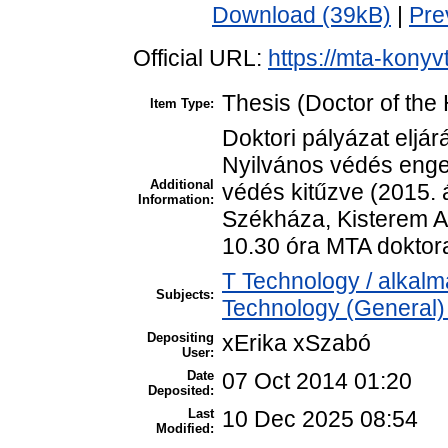
Download (39kB)
|
Pre
Official URL:
https://mta-konyv
Thesis (Doctor of the 
Item Type:
Doktori pályázat eljá
Nyilvános védés enge
Additional
védés kitűzve (2015. á
Information:
Székháza, Kisterem A 
10.30 óra MTA doktora
T Technology / alkal
Subjects:
Technology (General)
Depositing
xErika xSzabó
User:
Date
07 Oct 2014 01:20
Deposited:
Last
10 Dec 2025 08:54
Modified: