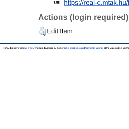
https://real-d.mtak.hu/
URI:
Actions (login required)
Edit Item
REAL-d is powered by
EPrints 3
which is developed by the
School of Electronics and Computer Science
at the University of Sout