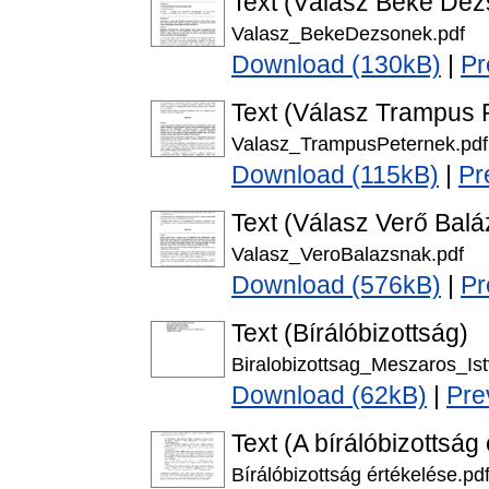
Text (Válasz Beke Dezs
Valasz_BekeDezsonek.pdf
Download (130kB)
|
Pr
Text (Válasz Trampus P
Valasz_TrampusPeternek.pdf
Download (115kB)
|
Pr
Text (Válasz Verő Baláz
Valasz_VeroBalazsnak.pdf
Download (576kB)
|
Pr
Text (Bírálóbizottság)
Biralobizottsag_Meszaros_Ist
Download (62kB)
|
Pre
Text (A bírálóbizottság
Bírálóbizottság értékelése.pd