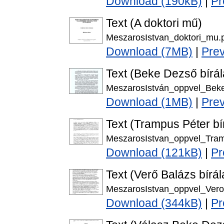
Download (190kB)
|
Pr
Text (A doktori mű)
MeszarosIstvan_doktori_mu.
Download (7MB)
|
Pre
Text (Beke Dezső bírál
MeszarosIstván_oppvel_Bek
Download (1MB)
|
Pre
Text (Trampus Péter bí
MeszarosIstvan_oppvel_Tram
Download (121kB)
|
Pr
Text (Verő Balázs bírál
MeszarosIstvan_oppvel_Vero
Download (344kB)
|
Pr