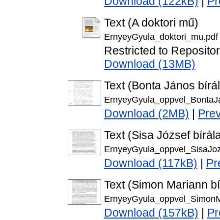
Download (122kB)
|
Pr
Text (A doktori mű)
ErnyeyGyula_doktori_mu.pdf
Restricted to Repositor
Download (13MB)
Text (Bonta János bírál
ErnyeyGyula_oppvel_BontaJ
Download (2MB)
|
Pre
Text (Sisa József bírál
ErnyeyGyula_oppvel_SisaJoz
Download (117kB)
|
Pr
Text (Simon Mariann bí
ErnyeyGyula_oppvel_SimonM
Download (157kB)
|
Pr