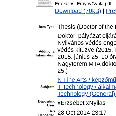
Ertekeles_ErnyeyGyula.pdf
Download (70kB)
|
Pre
Thesis (Doctor of the 
Item Type:
Doktori pályázat eljár
Nyilvános védés enged
védés kitűzve (2015. m
Additional
Information:
2015. június 25. 10 ór
Nagyterem MTA doktor
25.)
N Fine Arts / képzőmű
T Technology / alkal
Subjects:
Technology (General)
Depositing
xErzsébet xNyilas
User:
Date
28 Oct 2014 23:17
Deposited: