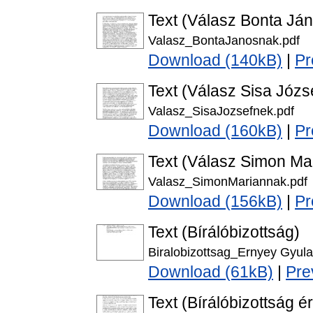
Text (Válasz Bonta Ján
Valasz_BontaJanosnak.pdf
Download (140kB)
|
Pr
Text (Válasz Sisa Józse
Valasz_SisaJozsefnek.pdf
Download (160kB)
|
Pr
Text (Válasz Simon Mar
Valasz_SimonMariannak.pdf
Download (156kB)
|
Pr
Text (Bírálóbizottság)
Biralobizottsag_Ernyey Gyula
Download (61kB)
|
Pre
Text (Bírálóbizottság é