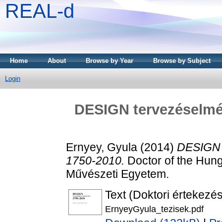
REAL-d
Home
About
Browse by Year
Browse by Subject
Login
DESIGN tervezéselmél
Ernyey, Gyula
(2014)
DESIGN t
1750-2010.
Doctor of the Hung
Művészeti Egyetem.
Text (Doktori értekezés
ErnyeyGyula_tezisek.pdf