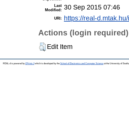
Last
30 Sep 2015 07:46
Modified:
https://real-d.mtak.hu/
URI:
Actions (login required)
Edit Item
REAL-d is powered by
EPrints 3
which is developed by the
School of Electronics and Computer Science
at the University of Sout