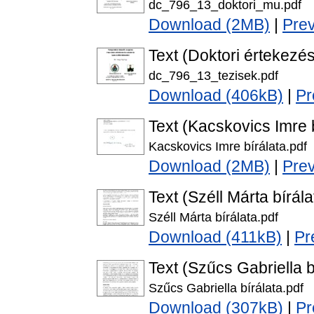
dc_796_13_doktori_mu.pdf
Download (2MB)
|
Pre
Text (Doktori értekezés
dc_796_13_tezisek.pdf
Download (406kB)
|
Pr
Text (Kacskovics Imre b
Kacskovics Imre bírálata.pdf
Download (2MB)
|
Pre
Text (Széll Márta bírála
Széll Márta bírálata.pdf
Download (411kB)
|
Pr
Text (Szűcs Gabriella b
Szűcs Gabriella bírálata.pdf
Download (307kB)
|
Pr