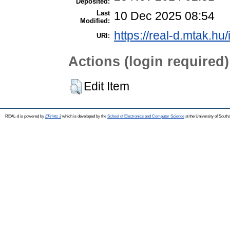
Deposited:
Last
10 Dec 2025 08:54
Modified:
https://real-d.mtak.hu/
URI:
Actions (login required)
Edit Item
REAL-d is powered by
EPrints 3
which is developed by the
School of Electronics and Computer Science
at the University of Sout