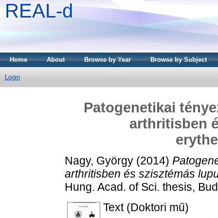
REAL-d
Home
About
Browse by Year
Browse by Subject
Login
Patogenetikai ténye
arthritisben 
eryth
Nagy, György
(2014)
Patogene
arthritisben és szisztémás lu
Hung. Acad. of Sci. thesis, Bu
Text (Doktori mű)