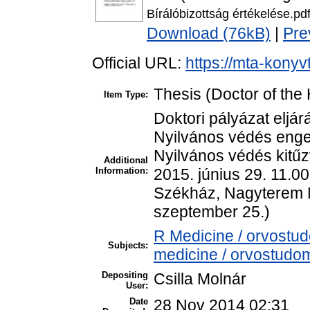
Bírálóbizottság értékelése.pd
Download (76kB)
|
Pre
Official URL:
https://mta-konyv
Thesis (Doctor of the 
Item Type:
Doktori pályázat eljá
Nyilvános védés enge
Nyilvános védés kitűz
Additional
Information:
2015. június 29. 11.0
Székház, Nagyterem M
szeptember 25.)
R Medicine / orvostu
Subjects:
medicine / orvostudom
Depositing
Csilla Molnár
User:
Date
28 Nov 2014 02:31