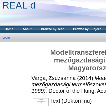
REAL-d
Home
About
Browse by Year
Browse by Subject
Login
Modelltranszfere
mezőgazdasági 
Magyarorsz
Varga, Zsuzsanna
(2014)
Mode
mezőgazdasági termelőszövet
1989).
Doctor of the Hung. Acad
Text (Doktori mű)