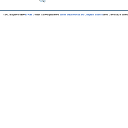
REAL-d is powered by
EPrints 3
which is developed by the
School of Electronics and Computer Science
at the University of Sout