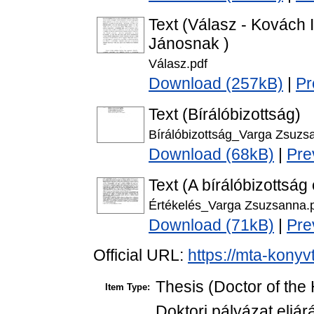
Text (Válasz - Kovách
Jánosnak )
Válasz.pdf
Download (257kB)
|
Pr
Text (Bírálóbizottság)
Bírálóbizottság_Varga Zsuzs
Download (68kB)
|
Pre
Text (A bírálóbizottság
Értékelés_Varga Zsuzsanna.
Download (71kB)
|
Pre
Official URL:
https://mta-konyv
Thesis (Doctor of the 
Item Type:
Doktori pályázat eljá