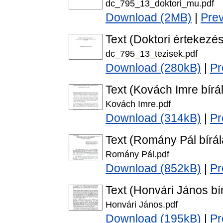
dc_795_13_doktori_mu.pdf
Download (2MB)
|
Pre
Text (Doktori értekezés
dc_795_13_tezisek.pdf
Download (280kB)
|
Pr
Text (Kovách Imre bírál
Kovách Imre.pdf
Download (314kB)
|
Pr
Text (Romány Pál bírál
Romány Pál.pdf
Download (852kB)
|
Pr
Text (Honvári János bír
Honvári János.pdf
Download (195kB)
|
Pr