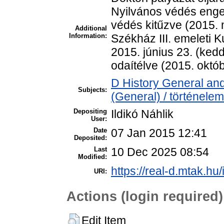
Nyilvános védés enge
védés kitűzve (2015. 
Additional
Information:
Székház III. emeleti K
2015. június 23. (ked
odaítélve (2015. októb
D History General and
Subjects:
(General) / történelem
Depositing
Ildikó Náhlik
User:
Date
07 Jan 2015 12:41
Deposited:
Last
10 Dec 2025 08:54
Modified:
https://real-d.mtak.hu/
URI:
Actions (login required)
Edit Item