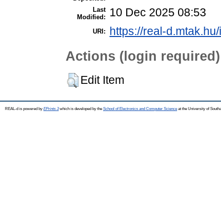
Last
10 Dec 2025 08:53
Modified:
https://real-d.mtak.hu/
URI:
Actions (login required)
Edit Item
REAL-d is powered by
EPrints 3
which is developed by the
School of Electronics and Computer Science
at the University of Sout