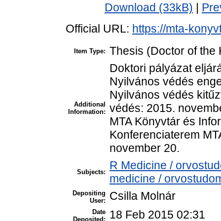
Download (33kB)
|
Pre
Official URL:
https://mta-konyv
Thesis (Doctor of the 
Item Type:
Doktori pályázat eljár
Nyilvános védés enge
Nyilvános védés kitű
Additional
védés: 2015. novembe
Information:
MTA Könyvtár és Infor
Konferenciaterem MTA
november 20.
R Medicine / orvostu
Subjects:
medicine / orvostudom
Depositing
Csilla Molnár
User:
Date
18 Feb 2015 02:31
Deposited: