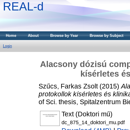
REAL-d
Home
About
Browse by Year
Browse by Subject
Login
Alacsony dózisú comp
kísérletes és
Szűcs, Farkas Zsolt
(2015)
Al
protokollok kísérletes és klinik
of Sci. thesis, Spitalzentrum Bie
Text (Doktori mű)
dc_875_14_doktori_mu.pdf