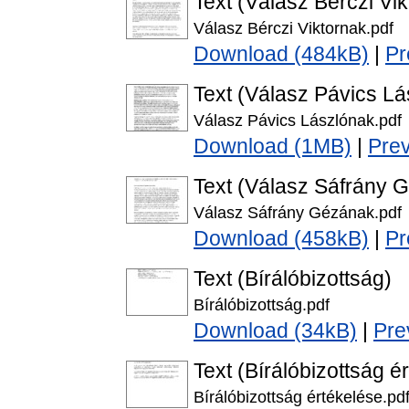
Text (Válasz Bérczi Vi
Válasz Bérczi Viktornak.pdf
Download (484kB)
|
Pr
Text (Válasz Pávics Lá
Válasz Pávics Lászlónak.pdf
Download (1MB)
|
Pre
Text (Válasz Sáfrány 
Válasz Sáfrány Gézának.pdf
Download (458kB)
|
Pr
Text (Bírálóbizottság)
Bírálóbizottság.pdf
Download (34kB)
|
Pre
Text (Bírálóbizottság é
Bírálóbizottság értékelése.pd