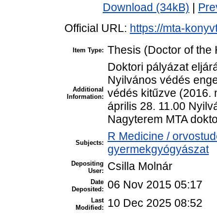
Download (34kB)
|
Pre
Official URL:
https://mta-konyv
Thesis (Doctor of the 
Item Type:
Doktori pályázat eljár
Nyilvános védés enge
Additional
védés kitűzve (2016. 
Information:
április 28. 11.00 Nyi
Nagyterem MTA doktor
R Medicine / orvostud
Subjects:
gyermekgyógyászat
Depositing
Csilla Molnár
User:
Date
06 Nov 2015 05:17
Deposited:
Last
10 Dec 2025 08:52
Modified: