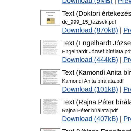
Download (9MB)
|
Pre
Text (Doktori értekezés
dc_999_15_tezisek.pdf
Download (870kB)
|
Pr
Text (Engelhardt József
Engelhardt József bírálata.pd
Download (444kB)
|
Pr
Text (Kamondi Anita bír
Kamondi Anita bírálata.pdf
Download (101kB)
|
Pr
Text (Rajna Péter bírál
Rajna Péter bírálata.pdf
Download (407kB)
|
Pr