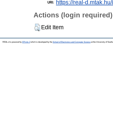
https://real-d.mtak.hu/
URI:
Actions (login required)
Edit Item
REAL-d is powered by
EPrints 3
which is developed by the
School of Electronics and Computer Science
at the University of Sout