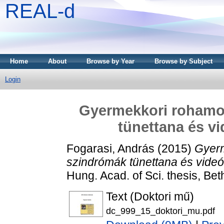
REAL-d
Home
About
Browse by Year
Browse by Subject
Login
Gyermekkori rohamok
tünettana és v
Fogarasi, András
(2015)
Gyerm
szindrómák tünettana és vide
Hung. Acad. of Sci. thesis, B
Text (Doktori mű)
dc_999_15_doktori_mu.pdf