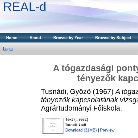
REAL-d
Home
About
Browse by Year
Browse by Subject
Login
A tógazdasági pont
tényezők kapc
Tusnádi, Győző
(1967)
A tóga
tényezők kapcsolatának vizsgá
Agrártudományi Főiskola.
Text (I. rész)
Tusnadi_1.pdf
Download (31MB)
|
Preview