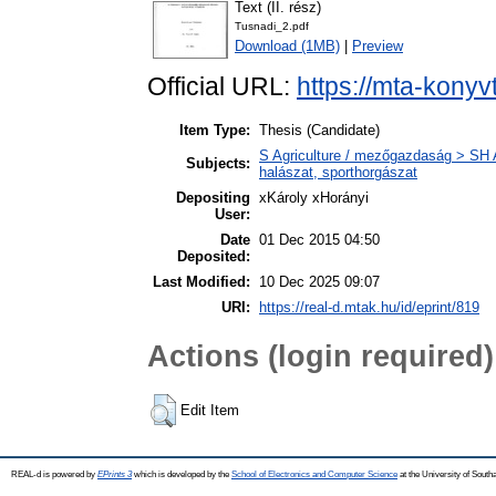
Text (II. rész)
Tusnadi_2.pdf
Download (1MB)
|
Preview
Official URL:
https://mta-konyv
Item Type:
Thesis (Candidate)
S Agriculture / mezőgazdaság > SH Aq
Subjects:
halászat, sporthorgászat
Depositing
xKároly xHorányi
User:
Date
01 Dec 2015 04:50
Deposited:
Last Modified:
10 Dec 2025 09:07
URI:
https://real-d.mtak.hu/id/eprint/819
Actions (login required)
Edit Item
REAL-d is powered by
EPrints 3
which is developed by the
School of Electronics and Computer Science
at the University of Sout