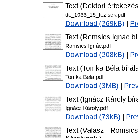
Text (Doktori értekezés
dc_1033_15_tezisek.pdf
Download (269kB)
|
Pr
Text (Romsics Ignác bí
Romsics Ignác.pdf
Download (208kB)
|
Pr
Text (Tomka Béla bírál
Tomka Béla.pdf
Download (3MB)
|
Pre
Text (Ignácz Károly bír
Ignácz Károly.pdf
Download (73kB)
|
Pre
Text (Válasz - Romsic