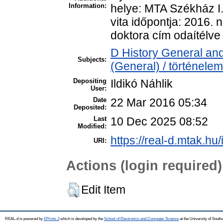
Information:
helye: MTA Székház I.
vita időpontja: 2016.
doktora cím odaítélve 
D History General and
Subjects:
(General) / történelem
Depositing
Ildikó Náhlik
User:
Date
22 Mar 2016 05:34
Deposited:
Last
10 Dec 2025 08:52
Modified:
https://real-d.mtak.hu/
URI:
Actions (login required)
Edit Item
REAL-d is powered by
EPrints 3
which is developed by the
School of Electronics and Computer Science
at the University of Sout