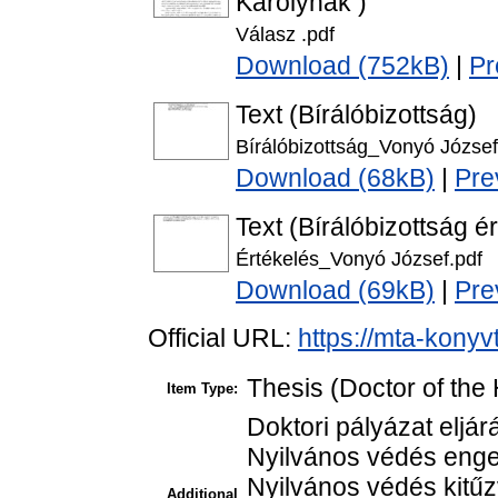
Károlynak )
Válasz .pdf
Download (752kB)
|
Pr
Text (Bírálóbizottság)
Bírálóbizottság_Vonyó József
Download (68kB)
|
Pre
Text (Bírálóbizottság é
Értékelés_Vonyó József.pdf
Download (69kB)
|
Pre
Official URL:
https://mta-konyv
Thesis (Doctor of the 
Item Type:
Doktori pályázat eljá
Nyilvános védés enge
Nyilvános védés kitűz
Additional