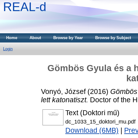
REAL-d
Home
About
Browse by Year
Browse by Subject
Login
Gömbös Gyula és a ha
ka
Vonyó, József
(2016)
Gömbös G
lett katonatiszt.
Doctor of the H
Text (Doktori mű)
dc_1033_15_doktori_mu.pdf
Download (6MB)
|
Pre