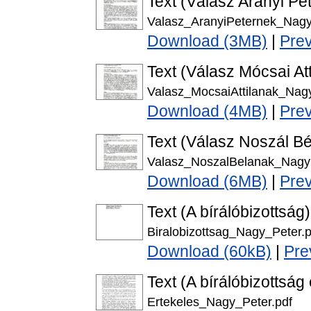
Text (Válasz Arányi Pét
Valasz_AranyiPeternek_Nagy
Download (3MB)
|
Pre
Text (Válasz Mócsai Atti
Valasz_MocsaiAttilanak_Nagy
Download (4MB)
|
Pre
Text (Válasz Noszál Bél
Valasz_NoszalBelanak_Nagy 
Download (6MB)
|
Pre
Text (A bírálóbizottság)
Biralobizottsag_Nagy_Peter.p
Download (60kB)
|
Pre
Text (A bírálóbizottság
Ertekeles_Nagy_Peter.pdf