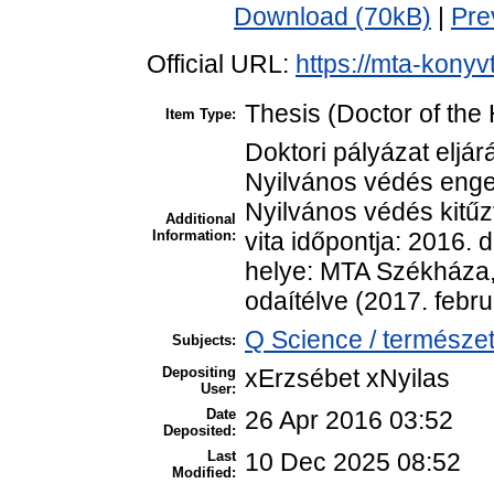
Download (70kB)
|
Pre
Official URL:
https://mta-konyv
Thesis (Doctor of the 
Item Type:
Doktori pályázat eljár
Nyilvános védés enge
Nyilvános védés kitűz
Additional
Information:
vita időpontja: 2016. 
helye: MTA Székháza,
odaítélve (2017. febru
Q Science / természe
Subjects:
Depositing
xErzsébet xNyilas
User:
Date
26 Apr 2016 03:52
Deposited:
Last
10 Dec 2025 08:52
Modified: