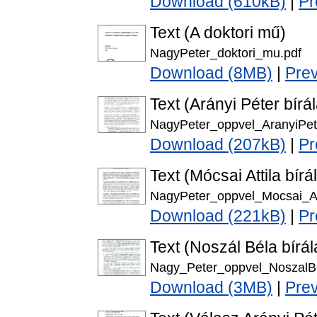
Download (610kB)
|
Pr
Text (A doktori mű)
NagyPeter_doktori_mu.pdf
Download (8MB)
|
Pre
Text (Arányi Péter bírál
NagyPeter_oppvel_AranyiPet
Download (207kB)
|
Pr
Text (Mócsai Attila bírá
NagyPeter_oppvel_Mocsai_Att
Download (221kB)
|
Pr
Text (Noszál Béla bírál
Nagy_Peter_oppvel_NoszalBe
Download (3MB)
|
Pre