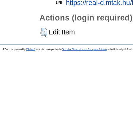
https://real-d.mtak.hu/
URI:
Actions (login required)
Edit Item
REAL-d is powered by
EPrints 3
which is developed by the
School of Electronics and Computer Science
at the University of Sout