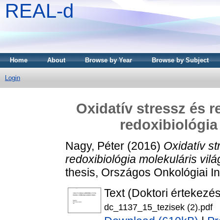
REAL-d
Home
About
Browse by Year
Browse by Subject
Login
Oxidatív stressz és re
redoxibiológia
Nagy, Péter
(2016)
Oxidatív st
redoxibiológia molekuláris vil
thesis, Országos Onkológiai In
Text (Doktori értekezés
dc_1137_15_tezisek (2).pdf