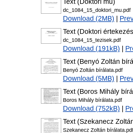
Text (Doktori mű)
dc_1084_15_doktori_mu.pdf
Download (2MB)
|
Pre
Text (Doktori értekezés
dc_1084_15_tezisek.pdf
Download (191kB)
|
Pr
Text (Benyó Zoltán bírá
Benyó Zoltán bírálata.pdf
Download (5MB)
|
Pre
Text (Boros Mihály bírá
Boros Mihály bírálata.pdf
Download (752kB)
|
Pr
Text (Szekanecz Zoltán
Szekanecz Zoltán bírálata.pd