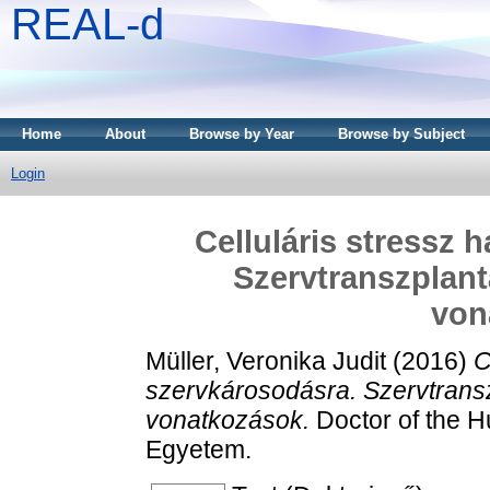
REAL-d
Home
About
Browse by Year
Browse by Subject
Login
Celluláris stressz 
Szervtranszplant
von
Müller, Veronika Judit
(2016)
C
szervkárosodásra. Szervtransz
vonatkozások.
Doctor of the H
Egyetem.