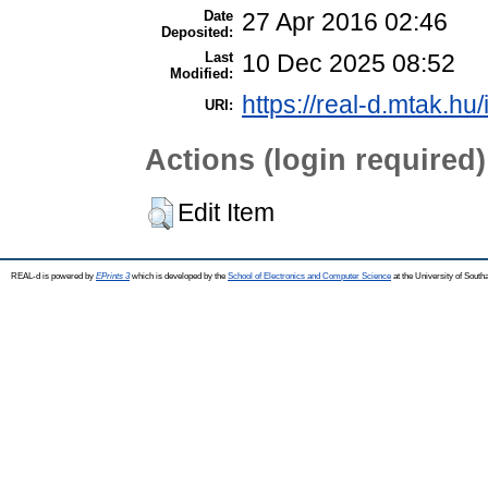
Date
27 Apr 2016 02:46
Deposited:
Last
10 Dec 2025 08:52
Modified:
https://real-d.mtak.hu/
URI:
Actions (login required)
Edit Item
REAL-d is powered by
EPrints 3
which is developed by the
School of Electronics and Computer Science
at the University of Sout