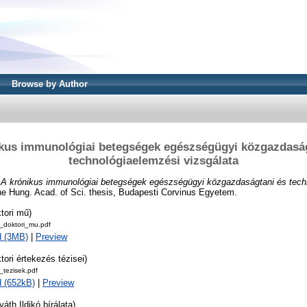
Browse by Author
ikus immunológiai betegségek egészségügyi közgazdaság
technológiaelemzési vizsgálata
)
A krónikus immunológiai betegségek egészségügyi közgazdaságtani és tech
he Hung. Acad. of Sci. thesis, Budapesti Corvinus Egyetem.
tori mű)
doktori_mu.pdf
d (3MB)
|
Preview
tori értekezés tézisei)
tezisek.pdf
 (652kB)
|
Preview
váth Ildikó bírálata)