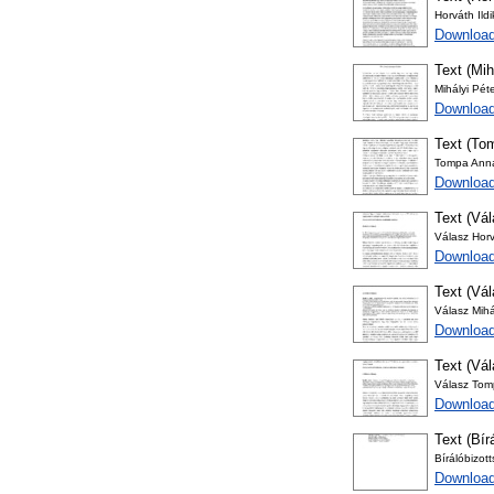
Horváth Ildi
Download
Text (Mih
Mihályi Péte
Download
Text (Tom
Tompa Anna
Download
Text (Vál
Válasz Horv
Download
Text (Vál
Válasz Mihá
Download
Text (Vá
Válasz Tom
Download
Text (Bír
Bírálóbizot
Download