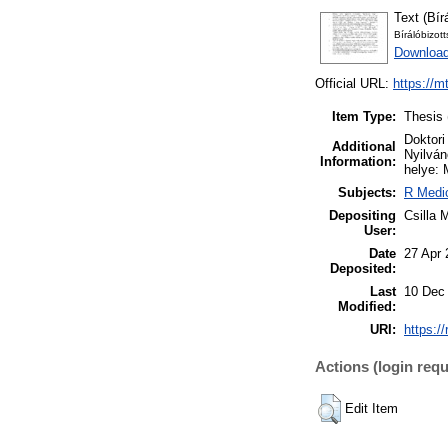
Text (Bír
Bírálóbizot
Download
Official URL:
https://m
Item Type:
Thesis 
Doktori
Additional
Nyilván
Information:
helye: 
Subjects:
R Medic
Depositing
Csilla 
User:
Date
27 Apr 
Deposited:
Last
10 Dec
Modified:
URI:
https:/
Actions (login requ
Edit Item