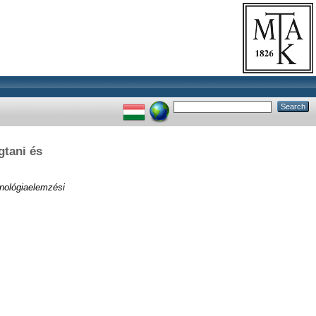
tani és
nológiaelemzési