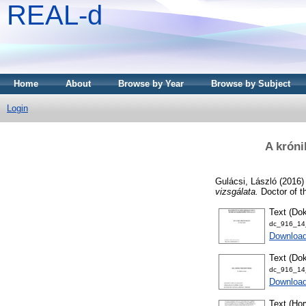
REAL-d
Home
About
Browse by Year
Browse by Subject
Login
A krón
Gulácsi, László
(2016
vizsgálata.
Doctor of t
Text (Dok
dc_916_14_
Downloa
Text (Dok
dc_916_14_
Download
Text (Hor