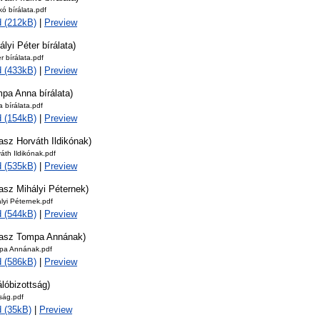
kó bírálata.pdf
 (212kB)
|
Preview
ályi Péter bírálata)
r bírálata.pdf
 (433kB)
|
Preview
pa Anna bírálata)
 bírálata.pdf
 (154kB)
|
Preview
asz Horváth Ildikónak)
áth Ildikónak.pdf
 (535kB)
|
Preview
asz Mihályi Péternek)
lyi Péternek.pdf
 (544kB)
|
Preview
lasz Tompa Annának)
pa Annának.pdf
 (586kB)
|
Preview
álóbizottság)
tság.pdf
 (35kB)
|
Preview