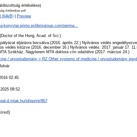
álóbizottság értékelése)
tság értékelése.pdf
 (64kB)
|
Preview
ta-konyvtar.primo.exlibrisgroup.com/perma...
(Doctor of the Hung. Acad. of Sci.)
 pályázat eljárásra bocsátva (2016. április 22.) Nyilvános védés engedélyezv
os védés kitűzve (2016. december 16.) Nyilvános védés: 2017. január 17. 11
MTA Székház, Nagyterem MTA doktora cím odaítélve (2017. március 24.)
ine / orvostudomány > RZ Other systems of medicine / orvostudomány egyéb
Molnár
2016 02:45
 2025 08:52
/real-d.mtak.hu/id/eprint/867
ired)