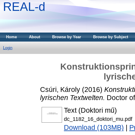
REAL-d
Home
About
Browse by Year
Browse by Subject
Login
Konstruktionsprin
lyrisch
Csúri, Károly
(2016)
Konstrukt
lyrischen Textwelten.
Doctor of
Text (Doktori mű)
dc_1182_16_doktori_mu.pdf
Download (103MB)
|
P