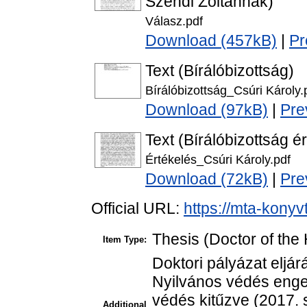
Szendi Zoltánnak)
Válasz.pdf
Download (457kB)
|
Pr
Text (Bírálóbizottság)
Bírálóbizottság_Csúri Károly.
Download (97kB)
|
Pre
Text (Bírálóbizottság é
Értékelés_Csúri Károly.pdf
Download (72kB)
|
Pre
Official URL:
https://mta-konyv
Thesis (Doctor of the 
Item Type:
Doktori pályázat eljár
Nyilvános védés enged
védés kitűzve (2017. 
Additional