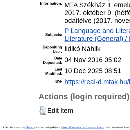
Information:
MTA Székház II. emelet
2017. október 9. (hét
odaítélve (2017. nove
P Language and Litera
Subjects:
Literature (General) /
Depositing
Ildikó Náhlik
User:
Date
04 Nov 2016 05:02
Deposited:
Last
10 Dec 2025 08:51
Modified:
https://real-d.mtak.hu/
URI:
Actions (login required)
Edit Item
REAL-d is powered by
EPrints 3
which is developed by the
School of Electronics and Computer Science
at the University of Sout