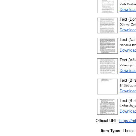
Pléh Csaba
Download
Text (Dör
Dörnyei Zol
Downloa
Text (Nah
Nahalka Ist
Download
Text (Vá
Válasz.pdf
Download
Text (Bír
Bírálóbizot
Download
Text (Bír
Értékelés_
Download
Official URL:
https://m
Item Type:
Thesis 