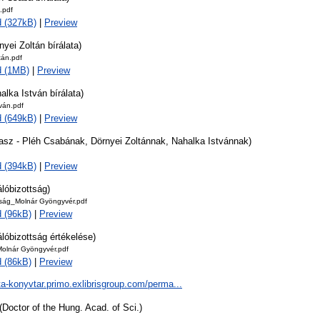
.pdf
 (327kB)
|
Preview
nyei Zoltán bírálata)
tán.pdf
d (1MB)
|
Preview
alka István bírálata)
ván.pdf
 (649kB)
|
Preview
lasz - Pléh Csabának, Dörnyei Zoltánnak, Nahalka Istvánnak)
 (394kB)
|
Preview
álóbizottság)
tság_Molnár Gyöngyvér.pdf
 (96kB)
|
Preview
álóbizottság értékelése)
Molnár Gyöngyvér.pdf
 (86kB)
|
Preview
ta-konyvtar.primo.exlibrisgroup.com/perma...
(Doctor of the Hung. Acad. of Sci.)