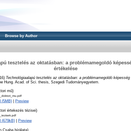
Browse by Author
apú tesztelés az oktatásban: a problémamegoldó képessé
értékelése
16)
Technológiaalapú tesztelés az oktatásban: a problémamegoldó képesség 
he Hung. Acad. of Sci. thesis, Szegedi Tudományegyetem.
tori mű)
doktori_mu.pdf
d (5MB)
|
Preview
tori értekezés tézisei)
tezisek.pdf
 (679kB)
|
Preview
h Csaba bírálata)