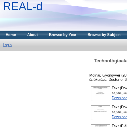
REAL-d
Home
About
Browse by Year
Browse by Subject
Login
Technológiaal
Molnár, Gyöngyvér
(20
értékelése.
Doctor of t
Text (Dok
dc_968_14_
Downloa
Text (Dok
dc_968_14_
Download
Text (Plé