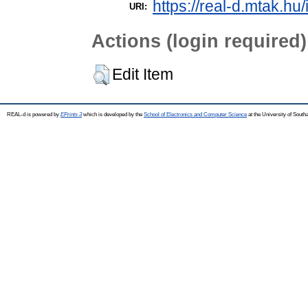
https://real-d.mtak.hu/
URI:
Actions (login required)
Edit Item
REAL-d is powered by
EPrints 3
which is developed by the
School of Electronics and Computer Science
at the University of Sout