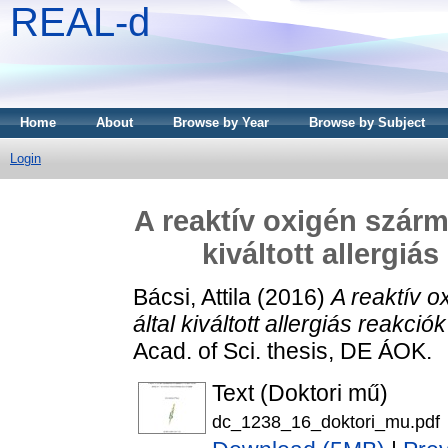
REAL-d
Home
About
Browse by Year
Browse by Subject
Login
A reaktív oxigén szárm
kiváltott allergiá
Bácsi, Attila
(2016)
A reaktív 
által kiváltott allergiás reakci
Acad. of Sci. thesis, DE ÁOK.
Text (Doktori mű)
dc_1238_16_doktori_mu.pdf