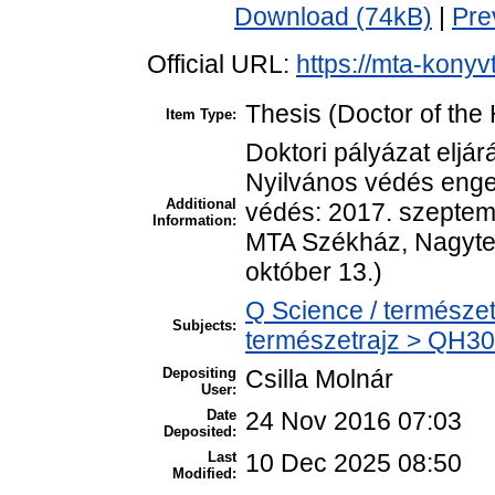
Download (74kB)
|
Pre
Official URL:
https://mta-konyv
Thesis (Doctor of the 
Item Type:
Doktori pályázat eljá
Nyilvános védés enged
Additional
védés: 2017. szeptem
Information:
MTA Székház, Nagyter
október 13.)
Q Science / természet
Subjects:
természetrajz > QH301
Depositing
Csilla Molnár
User:
Date
24 Nov 2016 07:03
Deposited:
Last
10 Dec 2025 08:50
Modified: