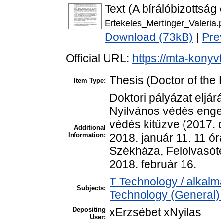
Text (A bírálóbizottság
Ertekeles_Mertinger_Valeria.
Download (73kB)
|
Pre
Official URL:
https://mta-konyv
Thesis (Doctor of the 
Item Type:
Doktori pályázat eljá
Nyilvános védés enged
védés kitűzve (2017. d
Additional
Information:
2018. január 11. 11 ór
Székháza, Felolvasót
2018. február 16.
T Technology / alkal
Subjects:
Technology (General)
Depositing
xErzsébet xNyilas
User: