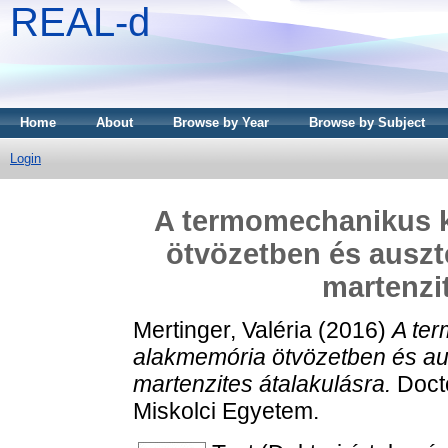
REAL-d
Home
About
Browse by Year
Browse by Subject
Login
A termomechanikus k
ötvözetben és ausz
martenzit
Mertinger, Valéria
(2016)
A te
alakmemória ötvözetben és a
martenzites átalakulásra.
Docto
Miskolci Egyetem.