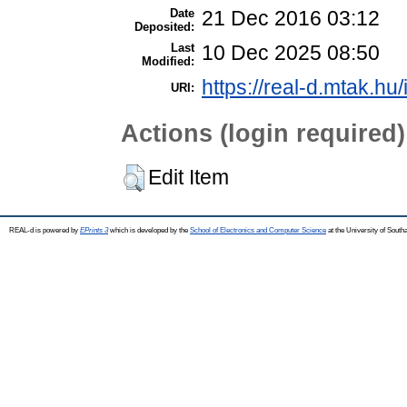
Date
21 Dec 2016 03:12
Deposited:
Last
10 Dec 2025 08:50
Modified:
https://real-d.mtak.hu/
URI:
Actions (login required)
Edit Item
REAL-d is powered by
EPrints 3
which is developed by the
School of Electronics and Computer Science
at the University of Sout