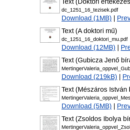
Text (Doktori értekezés
dc_1251_16_tezisek.pdf
Download (1MB)
|
Pre
Text (A doktori mű)
dc_1251_16_doktori_mu.pdf
Download (12MB)
|
Pr
Text (Gubicza Jenő bír
MertingerValeria_oppvel_Gub
Download (219kB)
|
Pr
Text (Mészáros István b
MertingerValeria_oppvel_Mes
Download (5MB)
|
Pre
Text (Zsoldos Ibolya bí
MertingerValeria_oppvel_Zsol