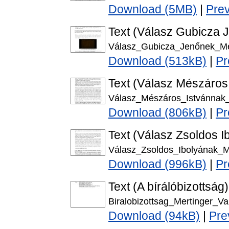
Download (5MB)
|
Pre
Text (Válasz Gubicza J
Válasz_Gubicza_Jenőnek_Mer
Download (513kB)
|
Pr
Text (Válasz Mészáros 
Válasz_Mészáros_Istvánnak_
Download (806kB)
|
Pr
Text (Válasz Zsoldos Ib
Válasz_Zsoldos_Ibolyának_Me
Download (996kB)
|
Pr
Text (A bírálóbizottság)
Biralobizottsag_Mertinger_Val
Download (94kB)
|
Pre