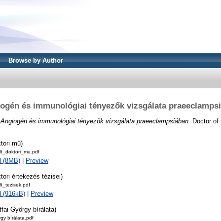
Browse by Author
ogén és immunológiai tényezők vizsgálata praeeclamps
)
Angiogén és immunológiai tényezők vizsgálata praeeclampsiában.
Doctor of 
tori mű)
_doktori_mu.pdf
d (8MB)
|
Preview
tori értekezés tézisei)
_tezisek.pdf
 (916kB)
|
Preview
tfai György bírálata)
rgy bírálata.pdf