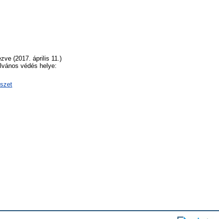
ve (2017. április 11.)
ilvános védés helye:
észet