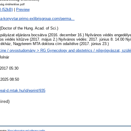
tság értékelése.pdf
 (52kB)
|
Preview
ta-konyvtar.primo.exlibrisgroup.com/perma...
(Doctor of the Hung. Acad. of Sci.)
 pályázat eljárásra bocsátva (2016. december 16.) Nyilvános védés engedélyez
os védés kitűzve (2017. május 2.) Nyilvános védés: 2017. június 8. 14.00 Ny
kház, Nagyterem MTA doktora cím odaítélve (2017. június 23.)
ine / orvostudomány > RG Gynecology and obstetrics / nőgyógyászat, szül
Molnár
 2017 05:30
 2025 08:50
/real-d.mtak.hu/id/eprint/935
ired)
hampton.
More information and software credits
.