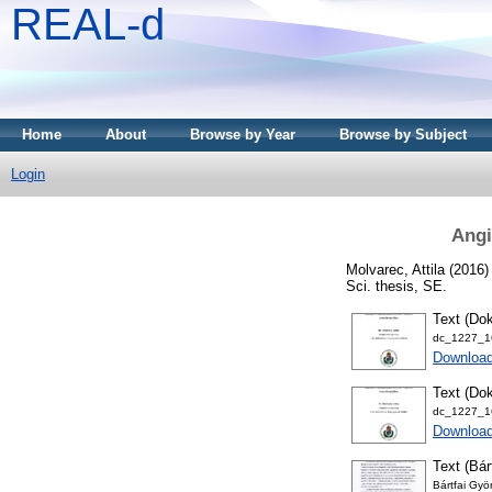
REAL-d
Home
About
Browse by Year
Browse by Subject
Login
Angi
Molvarec, Attila
(2016
Sci. thesis, SE.
Text (Dok
dc_1227_16
Downloa
Text (Dok
dc_1227_16
Download
Text (Bár
Bártfai Gyö