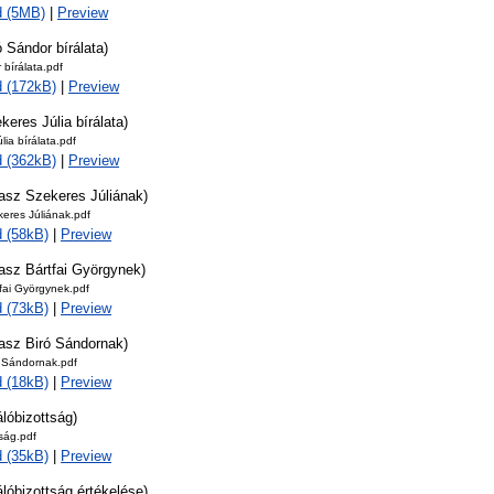
d (5MB)
|
Preview
ó Sándor bírálata)
 bírálata.pdf
 (172kB)
|
Preview
keres Júlia bírálata)
lia bírálata.pdf
 (362kB)
|
Preview
lasz Szekeres Júliának)
eres Júliának.pdf
 (58kB)
|
Preview
asz Bártfai Györgynek)
fai Györgynek.pdf
 (73kB)
|
Preview
lasz Biró Sándornak)
ó Sándornak.pdf
 (18kB)
|
Preview
álóbizottság)
tság.pdf
 (35kB)
|
Preview
álóbizottság értékelése)