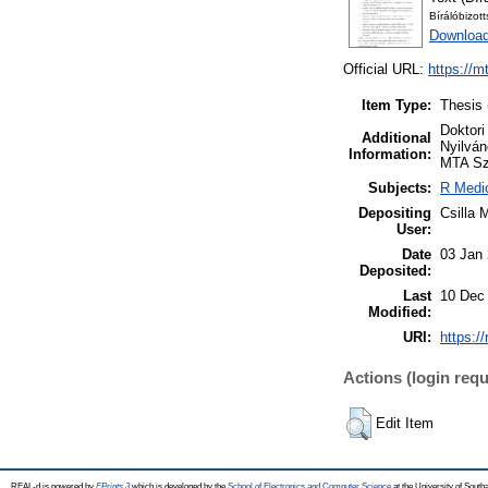
Bírálóbizot
Download
Official URL:
https://m
Item Type:
Thesis 
Doktori
Additional
Nyilván
Information:
MTA Szé
Subjects:
R Medic
Depositing
Csilla 
User:
Date
03 Jan
Deposited:
Last
10 Dec
Modified:
URI:
https:/
Actions (login requ
Edit Item
REAL-d is powered by
EPrints 3
which is developed by the
School of Electronics and Computer Science
at the University of Sout