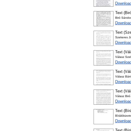
Downloa
Text (Bir
Biró Sándor
Download
Text (Sze
Szekeres Jú
Download
Text (Vá
Válasz Szek
Download
Text (Vál
Válasz Bárt
Download
Text (Vá
Válasz Bir
Download
Text (Bír
Bírálóbizot
Download
Text (Bír