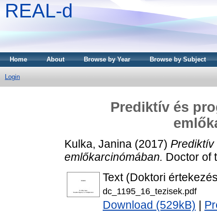
REAL-d
Home
About
Browse by Year
Browse by Subject
Login
Prediktív és pr
emlők
Kulka, Janina
(2017)
Prediktív
emlőkarcinómában.
Doctor of t
Text (Doktori értekezés
dc_1195_16_tezisek.pdf
Download (529kB)
|
Pr