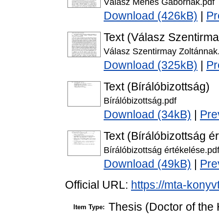
Válasz Méhes Gábornak.pdf
Download (426kB)
|
Pr
Text (Válasz Szentirma
Válasz Szentirmay Zoltánnak
Download (325kB)
|
Pr
Text (Bírálóbizottság)
Bírálóbizottság.pdf
Download (34kB)
|
Pre
Text (Bírálóbizottság é
Bírálóbizottság értékelése.pd
Download (49kB)
|
Pre
Official URL:
https://mta-konyv
Thesis (Doctor of the 
Item Type: