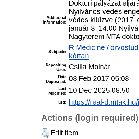
Doktori pályázat eljár
Nyilvános védés enge
Additional
védés kitűzve (2017.
Information:
január 8. 14.00 Nyil
Nagyterem MTA doktor
R Medicine / orvostud
Subjects:
kórtan
Depositing
Csilla Molnár
User:
Date
08 Feb 2017 05:08
Deposited:
Last
10 Dec 2025 08:50
Modified:
https://real-d.mtak.hu/
URI:
Actions (login required)
Edit Item