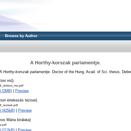
Browse by Author
A Horthy-korszak parlamentje.
A Horthy-korszak parlamentje.
Doctor of the Hung. Acad. of Sci. thesis, Deb
tori mű)
_doktori_mu.pdf
d (2MB)
|
Preview
tori értekezés tézisei)
_tezisek.pdf
 (425kB)
|
Preview
os Mária bírálata)
a.pdf
 (112kB)
|
Preview