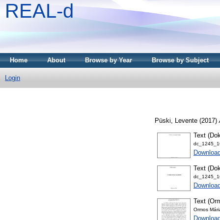
REAL-d
Home
About
Browse by Year
Browse by Subject
Login
Püski, Levente
(2017)
Text (Dok
dc_1245_16
Downloa
Text (Dok
dc_1245_16
Download
Text (Orm
Ormos Mári
Download