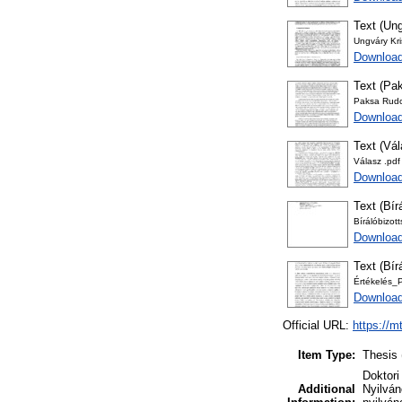
Text (Ung
Ungváry Kri
Download
Text (Pak
Paksa Rudo
Download
Text (Vá
Válasz .pdf
Download
Text (Bír
Bírálóbizot
Download
Text (Bír
Értékelés_
Download
Official URL:
https://m
Item Type:
Thesis 
Doktori
Additional
Nyilván