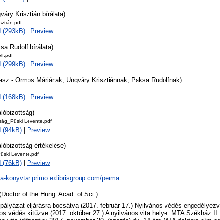
váry Krisztián bírálata)
sztián.pdf
 (293kB)
|
Preview
sa Rudolf bírálata)
lf.pdf
 (299kB)
|
Preview
lasz - Ormos Máriának, Ungváry Krisztiánnak, Paksa Rudolfnak)
 (168kB)
|
Preview
álóbizottság)
tság_Püski Levente.pdf
 (94kB)
|
Preview
álóbizottság értékelése)
Püski Levente.pdf
 (76kB)
|
Preview
ta-konyvtar.primo.exlibrisgroup.com/perma...
(Doctor of the Hung. Acad. of Sci.)
 pályázat eljárásra bocsátva (2017. február 17.) Nyilvános védés engedélyezve
os védés kitűzve (2017. október 27.) A nyilvános vita helye: MTA Székház II.