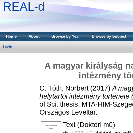
REAL-d
Home
About
Browse by Year
Browse by Subject
Login
A magyar királyság ná
intézmény tör
C. Tóth, Norbert
(2017)
A magy
helytartói intézmény története
of Sci. thesis, MTA-HIM-Sze
Országos Levéltár.
Text (Doktori mű)