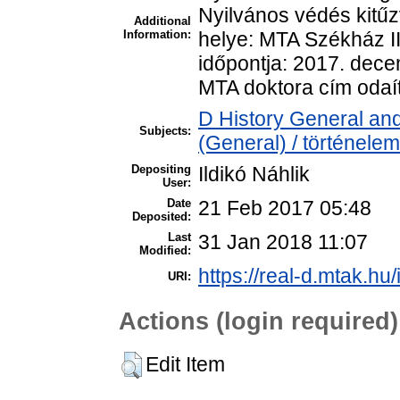
Nyilvános védés kitűz
Additional
Information:
helye: MTA Székház II
időpontja: 2017. dece
MTA doktora cím odaít
D History General and
Subjects:
(General) / történelem
Depositing
Ildikó Náhlik
User:
Date
21 Feb 2017 05:48
Deposited:
Last
31 Jan 2018 11:07
Modified:
https://real-d.mtak.hu/
URI:
Actions (login required)
Edit Item