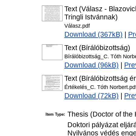
Text (Válasz - Blazovi
Tringli Istvánnak)
Válasz.pdf
Download (367kB)
|
Pr
Text (Bírálóbizottság)
Bírálóbizottság_C. Tóth Norbe
Download (96kB)
|
Pre
Text (Bírálóbizottság é
Értékelés_C. Tóth Norbert.pd
Download (72kB)
|
Pre
Thesis (Doctor of the 
Item Type:
Doktori pályázat eljár
Nyilvános védés enge