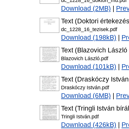
dc_1228_16_doktori_mu.pdf
Download (2MB)
|
Pre
Text (Doktori értekezés
dc_1228_16_tezisek.pdf
Download (198kB)
|
Pr
Text (Blazovich László 
Blazovich László.pdf
Download (101kB)
|
Pr
Text (Draskóczy István 
Draskóczy István.pdf
Download (6MB)
|
Pre
Text (Tringli István bírá
Tringli István.pdf
Download (426kB)
|
Pr