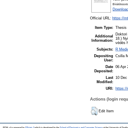
Bírálóbizot
Download
Official URL:
https://m
Item Type:
Thesis 
Doktori
Additional
18.) Ny
Information:
védés h
Subjects:
R Medic
Depositing
Csilla 
User:
Date
06 Apr 
Deposited:
Last
10 Dec
Modified:
URI:
https:/
Actions (login requ
Edit Item
REAL-d is powered by
EPrints 3
which is developed by the
School of Electronics and Computer Science
at the University of Sout