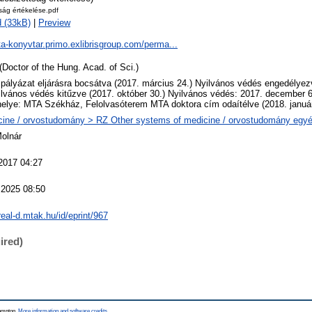
tság értékelése.pdf
 (33kB)
|
Preview
ta-konyvtar.primo.exlibrisgroup.com/perma...
(Doctor of the Hung. Acad. of Sci.)
 pályázat eljárásra bocsátva (2017. március 24.) Nyilvános védés engedélye
ilvános védés kitűzve (2017. október 30.) Nyilvános védés: 2017. december 6
elye: MTA Székház, Felolvasóterem MTA doktora cím odaítélve (2018. január
ine / orvostudomány > RZ Other systems of medicine / orvostudomány egyéb
Molnár
2017 04:27
 2025 08:50
/real-d.mtak.hu/id/eprint/967
ired)
hampton.
More information and software credits
.