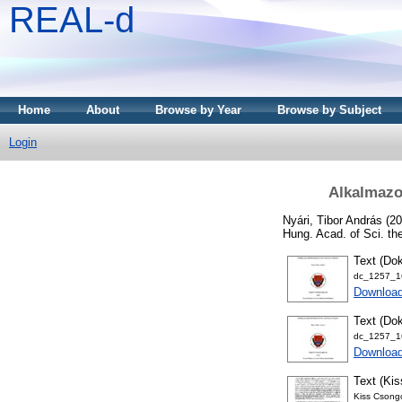
REAL-d
Home
About
Browse by Year
Browse by Subject
Login
Alkalmazot
Nyári, Tibor András
(20
Hung. Acad. of Sci. th
Text (Dok
dc_1257_16
Downloa
Text (Dok
dc_1257_16
Download
Text (Kis
Kiss Csongo