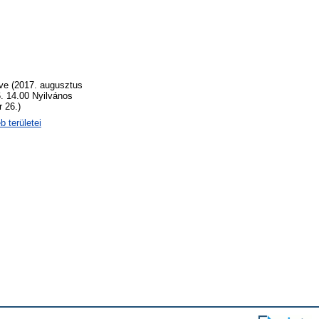
zve (2017. augusztus
. 14.00 Nyilvános
 26.)
 területei