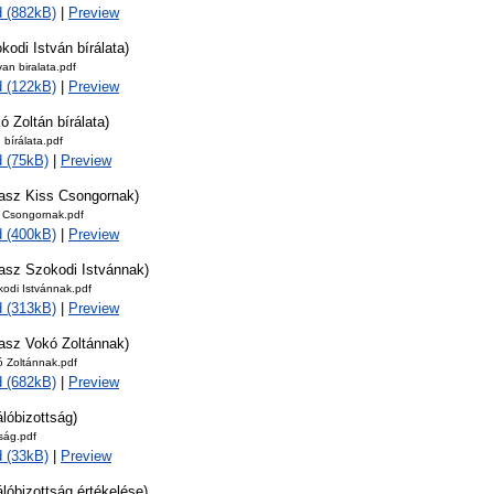
 (882kB)
|
Preview
kodi István bírálata)
van biralata.pdf
 (122kB)
|
Preview
ó Zoltán bírálata)
 bírálata.pdf
 (75kB)
|
Preview
lasz Kiss Csongornak)
s Csongornak.pdf
 (400kB)
|
Preview
lasz Szokodi Istvánnak)
odi Istvánnak.pdf
 (313kB)
|
Preview
lasz Vokó Zoltánnak)
ó Zoltánnak.pdf
 (682kB)
|
Preview
álóbizottság)
tság.pdf
 (33kB)
|
Preview
álóbizottság értékelése)