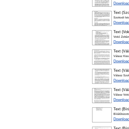
Download
Text (Szo
Szokodi Ist
Download
Text (Vok
Vokó Zoltán
Download
Text (Vá
Válasz Kis
Download
Text (Vá
Válasz Szok
Download
Text (Vá
Válasz Vok
Download
Text (Bír
Bírálóbizot
Download
Text (Bír