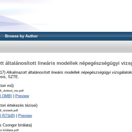
Browse by Author
t általánosított lineáris modellek népegészségügyi viz
17)
Alkalmazott általánosított lineáris modellek népegészségügyi vizsgálatok
esis, SZTE.
tori mű)
_doktori_mu.pdf
d (3MB)
|
Preview
tori értekezés tézisei)
_tezisek.pdf
 (571kB)
|
Preview
s Csongor bírálata)
r bírálata.pdf