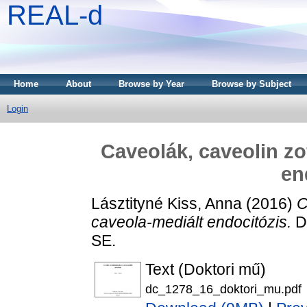
REAL-d
Home
About
Browse by Year
Browse by Subject
Login
Caveolák, caveolin zo
en
Lásztityné Kiss, Anna
(2016)
C
caveola-mediált endocitózis.
Do
SE.
Text (Doktori mű)
dc_1278_16_doktori_mu.pdf