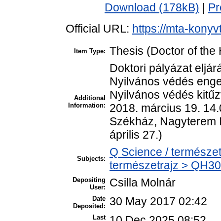
Download (178kB)
|
Pr
Official URL:
https://mta-konyv
Thesis (Doctor of the 
Item Type:
Doktori pályázat eljár
Nyilvános védés enge
Nyilvános védés kitűz
Additional
Information:
2018. március 19. 14
Székház, Nagyterem M
április 27.)
Q Science / természet
Subjects:
természetrajz > QH301
Depositing
Csilla Molnár
User:
Date
30 May 2017 02:42
Deposited:
Last
10 Dec 2025 08:52