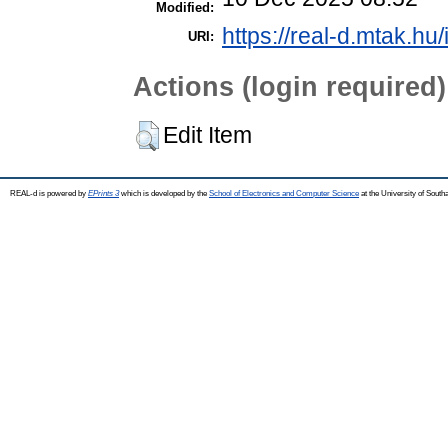
Modified:
https://real-d.mtak.hu/
URI:
Actions (login required)
Edit Item
REAL-d is powered by
EPrints 3
which is developed by the
School of Electronics and Computer Science
at the University of Sout