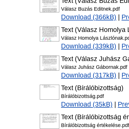
Text (Válasz Buzás Edi
Válasz Buzás Editnek.pdf
Download (366kB)
|
Pr
Text (Válasz Homolya 
Válasz Homolya Lászlónak.p
Download (339kB)
|
Pr
Text (Válasz Juhász G
Válasz Juhász Gábornak.pdf
Download (317kB)
|
Pr
Text (Bírálóbizottság)
Bírálóbizottság.pdf
Download (35kB)
|
Pre
Text (Bírálóbizottság é
Bírálóbizottság értékelése.pd