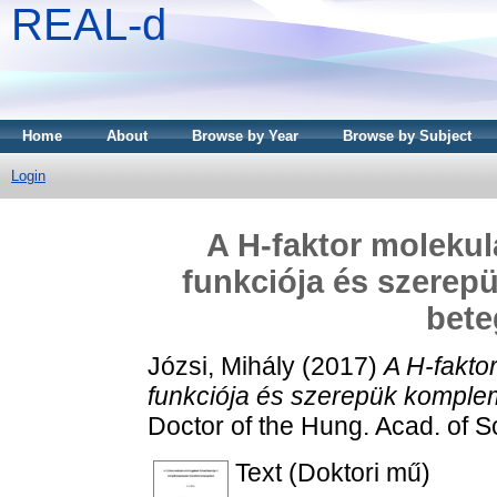
REAL-d
Home
About
Browse by Year
Browse by Subject
Login
A H-faktor molekul
funkciója és szerep
bet
Józsi, Mihály
(2017)
A H-fakto
funkciója és szerepük komple
Doctor of the Hung. Acad. of Sc
Text (Doktori mű)