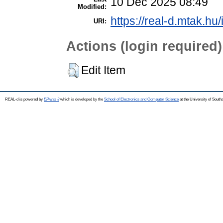
10 Dec 2025 08:49
Modified:
https://real-d.mtak.hu/
URI:
Actions (login required)
Edit Item
REAL-d is powered by
EPrints 3
which is developed by the
School of Electronics and Computer Science
at the University of Sout