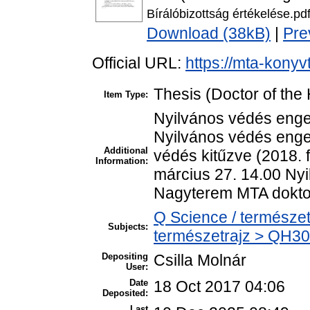
Bírálóbizottság értékelése.pd
Download (38kB)
|
Pre
Official URL:
https://mta-konyv
Thesis (Doctor of the 
Item Type:
Nyilvános védés enge
Nyilvános védés enge
Additional
védés kitűzve (2018. 
Information:
március 27. 14.00 Ny
Nagyterem MTA doktora
Q Science / természet
Subjects:
természetrajz > QH301
Depositing
Csilla Molnár
User:
Date
18 Oct 2017 04:06
Deposited:
Last