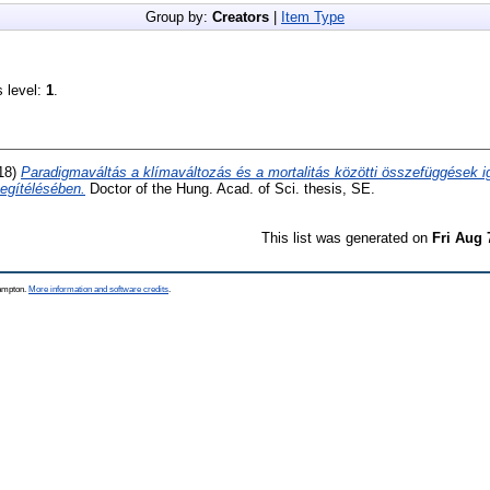
Group by:
Creators
|
Item Type
s level:
1
.
18)
Paradigmaváltás a klímaváltozás és a mortalitás közötti összefüggések i
egítélésében.
Doctor of the Hung. Acad. of Sci. thesis, SE.
This list was generated on
Fri Aug 
hampton.
More information and software credits
.