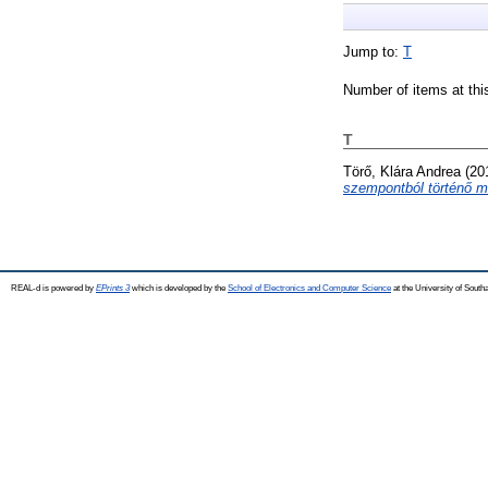
Jump to:
T
Number of items at thi
T
Törő, Klára Andrea
(20
szempontból történő m
REAL-d is powered by
EPrints 3
which is developed by the
School of Electronics and Computer Science
at the University of Sout