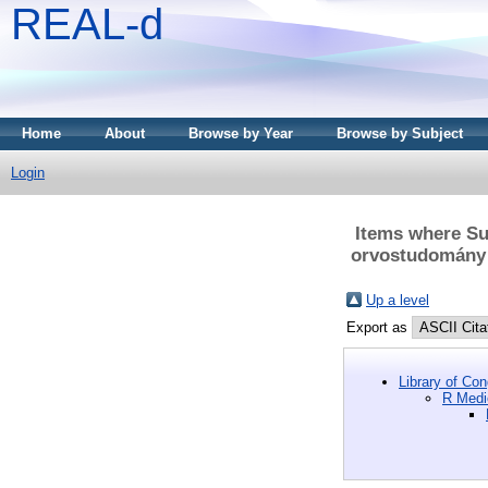
REAL-d
Home
About
Browse by Year
Browse by Subject
Login
Items where Su
orvostudomány 
Up a level
Export as
Library of Co
R Medi