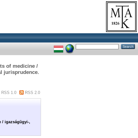
s of medicine /
 jurisprudence.
RSS 1.0
RSS 2.0
 / igazságügyi-,