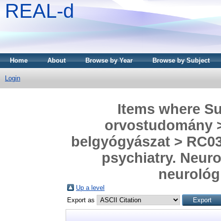
REAL-d
Home
About
Browse by Year
Browse by Subject
Login
Items where Sub
orvostudomány > 
belgyógyászat > RC03
psychiatry. Neuro
neurológi
Up a level
Export as