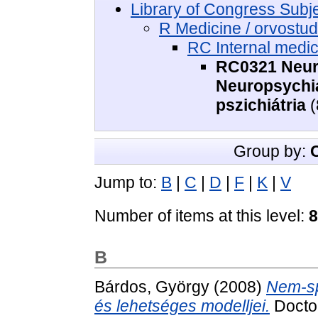
Library of Congress Subj
R Medicine / orvost
RC Internal medic
RC0321 Neuro
Neuropsychiat
pszichiátria
(
Group by:
Jump to:
B
|
C
|
D
|
F
|
K
|
V
Number of items at this level:
8
B
Bárdos, György
(2008)
Nem-sp
és lehetséges modelljei.
Doctor