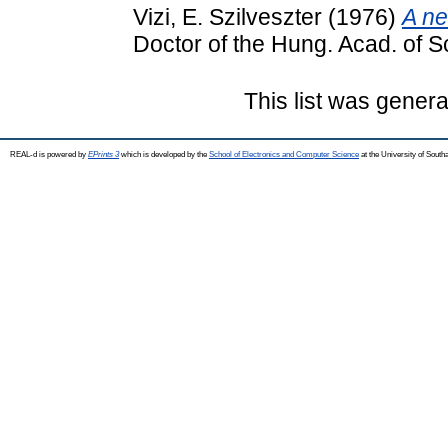
Vizi, E. Szilveszter
(1976)
A ne
Doctor of the Hung. Acad. of 
This list was gener
REAL-d is powered by
EPrints 3
which is developed by the
School of Electronics and Computer Science
at the University of Sout