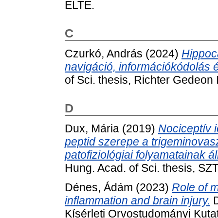
ELTE.
C
Czurkó, András
(2024)
Hippoc
navigáció, információkódolás é
of Sci. thesis, Richter Gedeon 
D
Dux, Mária
(2019)
Nociceptív 
peptid szerepe a trigeminovas
patofiziológiai folyamatainak ál
Hung. Acad. of Sci. thesis, S
Dénes, Ádám
(2023)
Role of m
inflammation and brain injury.
D
Kísérleti Orvostudományi Kutat