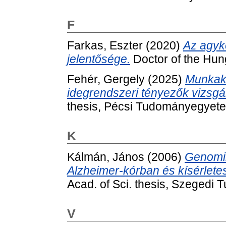
F
Farkas, Eszter
(2020)
Az agyké
jelentősége.
Doctor of the Hung
Fehér, Gergely
(2025)
Munkaké
idegrendszeri tényezők vizsgál
thesis, Pécsi Tudományegyet
K
Kálmán, János
(2006)
Genomik
Alzheimer-kórban és kísérlete
Acad. of Sci. thesis, Szeged
V