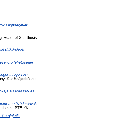
tok segítségével:
. Acad. of Sci. thesis,
kai túlélésének
evenció lehetőségei.
ségei a fogorvosi
nyi Kar Szájsebészeti
tikája a sebészet- és
lamint a szövődmények
i. thesis, PTE KK.
l a digitális