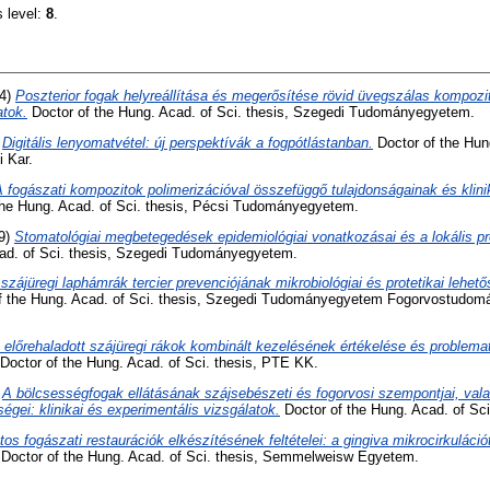
s level:
8
.
4)
Poszterior fogak helyreállítása és megerősítése rövid üvegszálas kompozi
atok.
Doctor of the Hung. Acad. of Sci. thesis, Szegedi Tudományegyetem.
)
Digitális lenyomatvétel: új perspektívák a fogpótlástanban.
Doctor of the Hung
 Kar.
 fogászati kompozitok polimerizációval összefüggő tulajdonságainak és klini
the Hung. Acad. of Sci. thesis, Pécsi Tudományegyetem.
9)
Stomatológiai megbetegedések epidemiológiai vonatkozásai és a lokális pr
cad. of Sci. thesis, Szegedi Tudományegyetem.
szájüregi laphámrák tercier prevenciójának mikrobiológiai és protetikai lehető
f the Hung. Acad. of Sci. thesis, Szegedi Tudományegyetem Fogorvostudomá
 előrehaladott szájüregi rákok kombinált kezelésének értékelése és problema
Doctor of the Hung. Acad. of Sci. thesis, PTE KK.
)
A bölcsességfogak ellátásának szájsebészeti és fogorvosi szempontjai, va
gei: klinikai és experimentális vizsgálatok.
Doctor of the Hung. Acad. of Sc
os fogászati restaurációk elkészítésének feltételei: a gingiva mikrocirkulációtó
Doctor of the Hung. Acad. of Sci. thesis, Semmelweisw Egyetem.