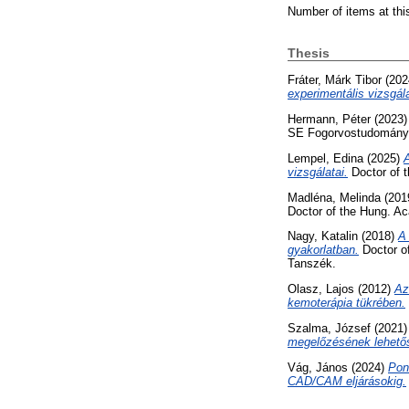
Number of items at thi
Thesis
Fráter, Márk Tibor
(202
experimentális vizsgál
Hermann, Péter
(2023
SE Fogorvostudományi
Lempel, Edina
(2025)
A
vizsgálatai.
Doctor of 
Madléna, Melinda
(201
Doctor of the Hung. A
Nagy, Katalin
(2018)
A 
gyakorlatban.
Doctor o
Tanszék.
Olasz, Lajos
(2012)
Az
kemoterápia tükrében.
Szalma, József
(2021
megelőzésének lehetősé
Vág, János
(2024)
Pont
CAD/CAM eljárásokig.