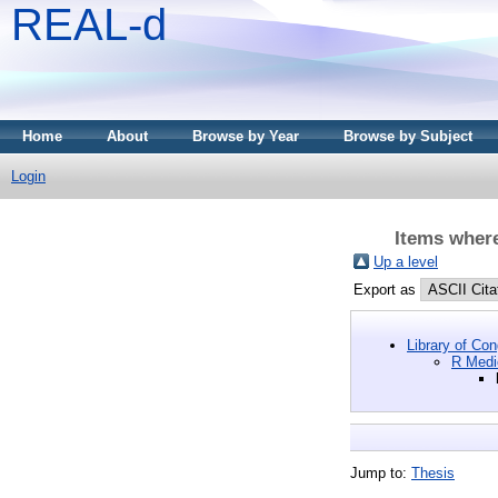
REAL-d
Home
About
Browse by Year
Browse by Subject
Login
Items where
Up a level
Export as
Library of Co
R Medi
Jump to:
Thesis