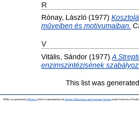
R
Rónay, László
(1977)
Kosztolá
műveiben és motívumaiban.
Ca
V
Vitális, Sándor
(1977)
A Strept
enzimszintézisének szabályoz
This list was generate
REAL-d is powered by
EPrints 3
which is developed by the
School of Electronics and Computer Science
at the University of Sout