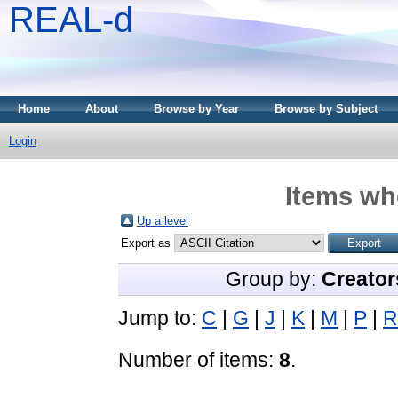
REAL-d
Home
About
Browse by Year
Browse by Subject
Login
Items whe
Up a level
Export as
Group by:
Creator
Jump to:
C
|
G
|
J
|
K
|
M
|
P
|
R
Number of items:
8
.