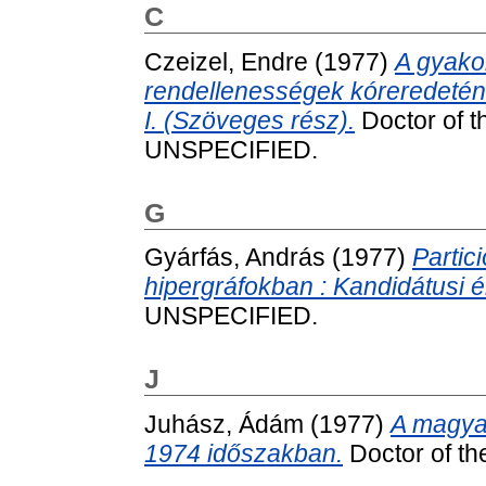
C
Czeizel, Endre
(1977)
A gyakor
rendellenességek kóreredetén
I. (Szöveges rész).
Doctor of th
UNSPECIFIED.
G
Gyárfás, András
(1977)
Partic
hipergráfokban : Kandidátusi é
UNSPECIFIED.
J
Juhász, Ádám
(1977)
A magyar
1974 időszakban.
Doctor of the