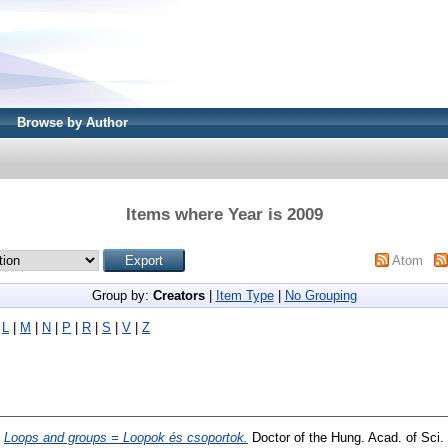
Browse by Author
Items where Year is 2009
Atom
Group by:
Creators
|
Item Type
|
No Grouping
|
L
|
M
|
N
|
P
|
R
|
S
|
V
|
Z
)
Loops and groups = Loopok és csoportok.
Doctor of the Hung. Acad. of Sci.