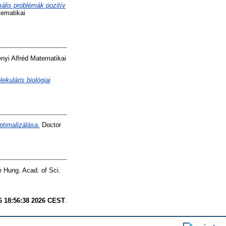
ális problémák pozitív
tematikai
nyi Alfréd Matematikai
kuláris biológiai
ptimalizálása.
Doctor
e Hung. Acad. of Sci.
6 18:56:38 2026 CEST
.