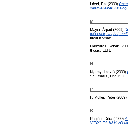
Lővei, Pál
(2009)
Posu
síremlékeinek katalóg
M
Mayer, Árpád
(2009)
Dó
méhnyak, végbél, emlő
utcai Kórház.
Mészáros, Róbert
(200
thesis, ELTE.
N
Nyitray, László
(2009)
Sci. thesis, UNSPECI
P
P. Müller, Péter
(2009)
R
Reglődi, Dóra
(2009)
A
VITRO ÉS IN VIVO 