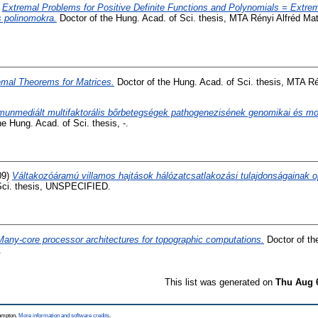
)
Extremal Problems for Positive Definite Functions and Polynomials = Extrem
s polinomokra.
Doctor of the Hung. Acad. of Sci. thesis, MTA Rényi Alfréd Ma
emal Theorems for Matrices.
Doctor of the Hung. Acad. of Sci. thesis, MTA Ré
unmediált multifaktorális bőrbetegségek pathogenezisének genomikai és mole
e Hung. Acad. of Sci. thesis, -.
09)
Váltakozóáramú villamos hajtások hálózatcsatlakozási tulajdonságainak o
 Sci. thesis, UNSPECIFIED.
Many-core processor architectures for topographic computations.
Doctor of th
.
This list was generated on
Thu Aug 
hampton.
More information and software credits
.