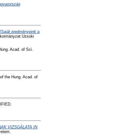
agyarország
 (Saját eredményeink a
Önkormányzat Uzsoki
Hung. Acad. of Sci.
of the Hung. Acad. of
CIFIED.
AK VIZSGÁLATA IN
yetem.