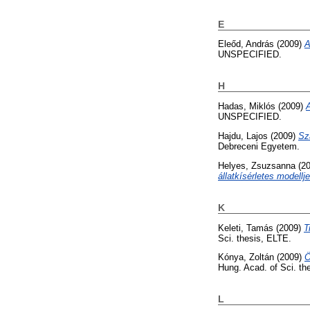
E
Eleőd, András
(2009)
A
UNSPECIFIED.
H
Hadas, Miklós
(2009)
A
UNSPECIFIED.
Hajdu, Lajos
(2009)
Sz
Debreceni Egyetem.
Helyes, Zsuzsanna
(2
állatkísérletes modellj
K
Keleti, Tamás
(2009)
T
Sci. thesis, ELTE.
Kónya, Zoltán
(2009)
Ö
Hung. Acad. of Sci. t
L