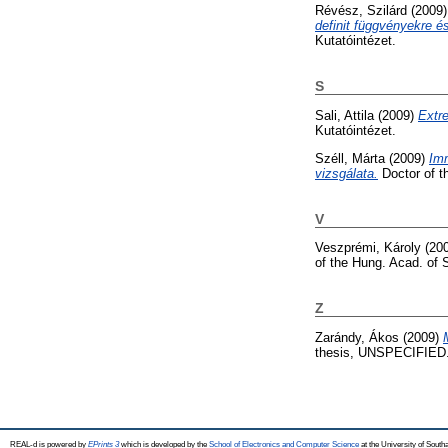
Révész, Szilárd
(2009
definit függvényekre é
Kutatóintézet.
S
Sali, Attila
(2009)
Extr
Kutatóintézet.
Széll, Márta
(2009)
Imm
vizsgálata.
Doctor of th
V
Veszprémi, Károly
(20
of the Hung. Acad. of
Z
Zarándy, Ákos
(2009)
thesis, UNSPECIFIED
REAL-d is powered by
EPrints 3
which is developed by the
School of Electronics and Computer Science
at the University of Sout