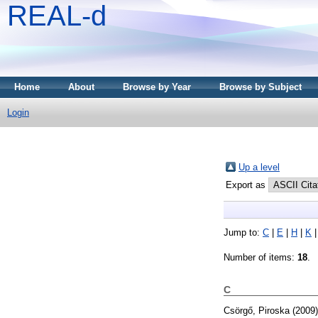
REAL-d
Home
About
Browse by Year
Browse by Subject
Login
Up a level
Export as
Jump to:
C
|
E
|
H
|
K
Number of items:
18
.
C
Csörgő, Piroska
(2009