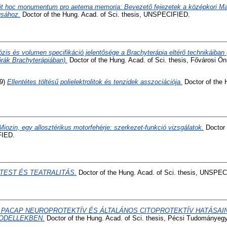
it hoc monumentum pro aeterna memoria: Bevezető fejezetek a középkori M
usához.
Doctor of the Hung. Acad. of Sci. thesis, UNSPECIFIED.
zis és volumen specifikáció jelentősége a Brachyterápia eltérő technikáiban
rák Brachyterápiában).
Doctor of the Hung. Acad. of Sci. thesis, Fővárosi 
9)
Ellentétes töltésű polielektrolitok és tenzidek asszociációja.
Doctor of the 
Miozin, egy allosztérikus motorfehérje: szerkezet-funkció vizsgálatok.
Doctor 
FIED.
TEST ÉS TEATRALITÁS.
Doctor of the Hung. Acad. of Sci. thesis, UNSPE
 PACAP NEUROPROTEKTÍV ÉS ÁLTALÁNOS CITOPROTEKTÍV HATÁSAIN
MODELLEKBEN.
Doctor of the Hung. Acad. of Sci. thesis, Pécsi Tudományeg