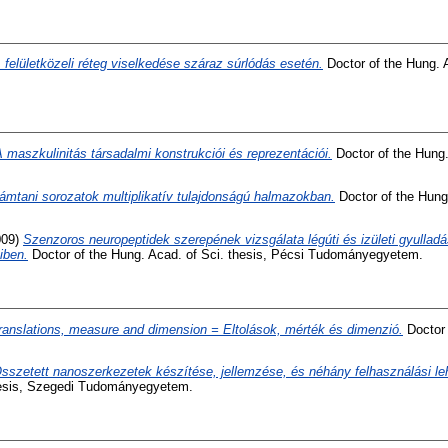
 felületközeli réteg viselkedése száraz súrlódás esetén.
Doctor of the Hung. A
 maszkulinitás társadalmi konstrukciói és reprezentációi.
Doctor of the Hung.
ámtani sorozatok multiplikatív tulajdonságú halmazokban.
Doctor of the Hung.
009)
Szenzoros neuropeptidek szerepének vizsgálata légúti és izületi gyulladá
eiben.
Doctor of the Hung. Acad. of Sci. thesis, Pécsi Tudományegyetem.
ranslations, measure and dimension = Eltolások, mérték és dimenzió.
Doctor 
sszetett nanoszerkezetek készítése, jellemzése, és néhány felhasználási le
hesis, Szegedi Tudományegyetem.