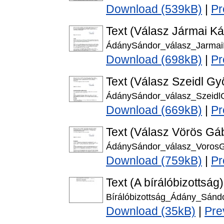
Download (539kB)
|
Pr
Text (Válasz Jármai Kár
ÁdánySándor_válasz_JarmaiK
Download (698kB)
|
Pr
Text (Válasz Szeidl Gyö
ÁdánySándor_válasz_SzeidlG
Download (669kB)
|
Pr
Text (Válasz Vörös Gáb
ÁdánySándor_válasz_VorosG
Download (759kB)
|
Pr
Text (A bírálóbizottság)
Bírálóbizottság_Ádány_Sándo
Download (35kB)
|
Pre