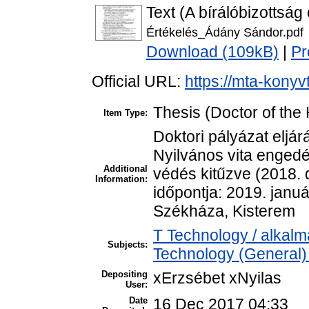
Text (A bírálóbizottság
Értékelés_Ádány Sándor.pdf
Download (109kB)
|
Pr
Official URL:
https://mta-konyv
Thesis (Doctor of the 
Item Type:
Doktori pályázat eljá
Nyilvános vita enged
Additional
védés kitűzve (2018. 
Information:
időpontja: 2019. januá
Székháza, Kisterem
T Technology / alkal
Subjects:
Technology (General)
Depositing
xErzsébet xNyilas
User:
Date
16 Dec 2017 04:33