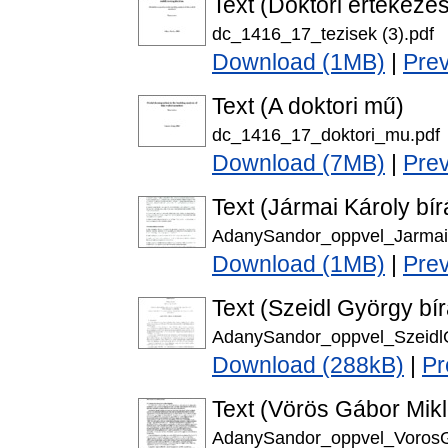
Text (Doktori értekezést
dc_1416_17_tezisek (3).pdf
Download (1MB)
|
Pre
Text (A doktori mű)
dc_1416_17_doktori_mu.pdf
Download (7MB)
|
Pre
Text (Jármai Károly bír
AdanySandor_oppvel_JarmaiK
Download (1MB)
|
Pre
Text (Szeidl György bír
AdanySandor_oppvel_SzeidlG
Download (288kB)
|
Pr
Text (Vörös Gábor Mikl
AdanySandor_oppvel_VorosG