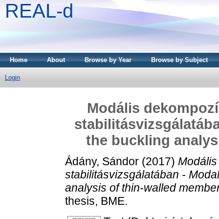
REAL-d
Home
About
Browse by Year
Browse by Subject
Login
Modális dekompozí
stabilitásvizsgálatáb
the buckling analys
Ádány, Sándor
(2017)
Modális
stabilitásvizsgálatában - Moda
analysis of thin-walled member
thesis, BME.