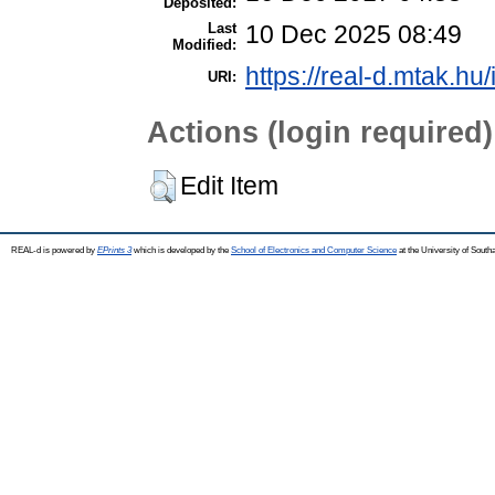
Deposited:
Last
10 Dec 2025 08:49
Modified:
https://real-d.mtak.hu/
URI:
Actions (login required)
Edit Item
REAL-d is powered by
EPrints 3
which is developed by the
School of Electronics and Computer Science
at the University of Sout