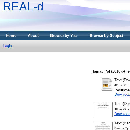
REAL-d
Home
About
Browse by Year
Browse by Subject
Login
Hamar, Pál
(2018)
A te
Text (Dok
dc_1308_16
Restricte
Downloa
Text (Dok
dc_1308_16
Download
Text (Bár
Bárdos Gyö