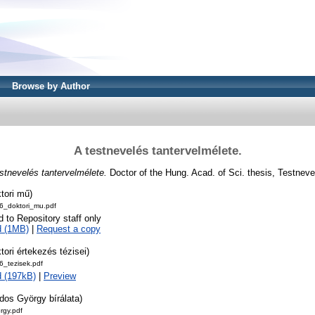
Browse by Author
A testnevelés tantervelmélete.
stnevelés tantervelmélete.
Doctor of the Hung. Acad. of Sci. thesis, Testnev
tori mű)
_doktori_mu.pdf
d to Repository staff only
d (1MB)
|
Request a copy
tori értekezés tézisei)
_tezisek.pdf
 (197kB)
|
Preview
dos György bírálata)
rgy.pdf