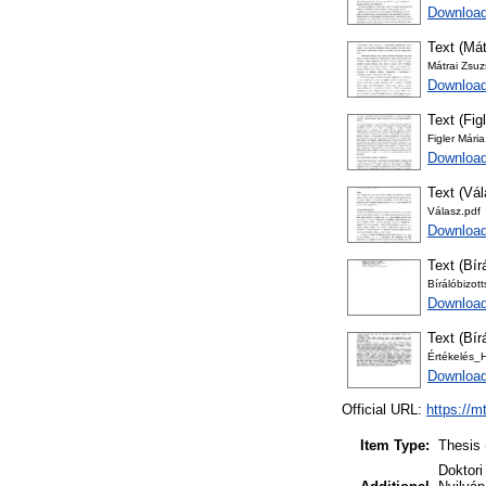
Download
Text (Mát
Mátrai Zsuz
Download
Text (Fig
Figler Mária
Downloa
Text (Vá
Válasz.pdf
Download
Text (Bír
Bírálóbizot
Download
Text (Bír
Értékelés_
Download
Official URL:
https://m
Item Type:
Thesis 
Doktori