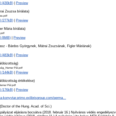
 (430kB)
|
Preview
rai Zsuzsa bírálata)
sa.pdf
 (277kB)
|
Preview
ler Mária bírálata)
.pdf
d (8MB)
|
Preview
lasz - Bárdos Györgynek, Mátrai Zsuzsának, Figler Máriának)
 (483kB)
|
Preview
álóbizottság)
tság_Hamar Pál.pdf
 (144kB)
|
Preview
álóbizottság értékelése)
Hamar Pál.pdf
 (176kB)
|
Preview
ta-konyvtar.primo.exlibrisgroup.com/perma...
(Doctor of the Hung. Acad. of Sci.)
 pályázat eljárásra bocsátva (2018. február 16.) Nyilvános védés engedélyezve