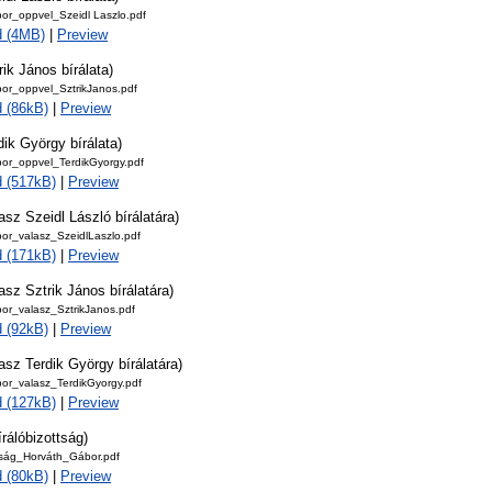
or_oppvel_Szeidl Laszlo.pdf
d (4MB)
|
Preview
rik János bírálata)
or_oppvel_SztrikJanos.pdf
 (86kB)
|
Preview
dik György bírálata)
or_oppvel_TerdikGyorgy.pdf
 (517kB)
|
Preview
asz Szeidl László bírálatára)
or_valasz_SzeidlLaszlo.pdf
 (171kB)
|
Preview
asz Sztrik János bírálatára)
or_valasz_SztrikJanos.pdf
 (92kB)
|
Preview
asz Terdik György bírálatára)
or_valasz_TerdikGyorgy.pdf
 (127kB)
|
Preview
írálóbizottság)
ttság_Horváth_Gábor.pdf
 (80kB)
|
Preview