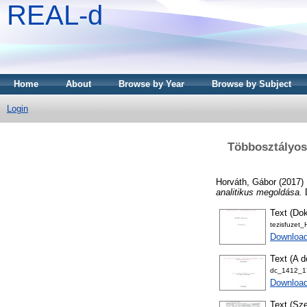
REAL-d
Home
About
Browse by Year
Browse by Subject
Login
Többosztályos
Horváth, Gábor
(2017)
analitikus megoldása.
D
Text (Dok
tezisfuzet
Download
Text (A d
dc_1412_17
Downloa
Text (Sze