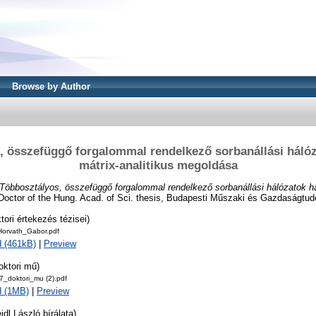
Browse by Author
, összefüggő forgalommal rendelkező sorbanállási hálóz
mátrix-analitikus megoldása
Többosztályos, összefüggő forgalommal rendelkező sorbanállási hálózatok ha
octor of the Hung. Acad. of Sci. thesis, Budapesti Műszaki és Gazdaságt
tori értekezés tézisei)
_Horvath_Gabor.pdf
 (461kB)
|
Preview
oktori mű)
_doktori_mu (2).pdf
d (1MB)
|
Preview
idl László bírálata)