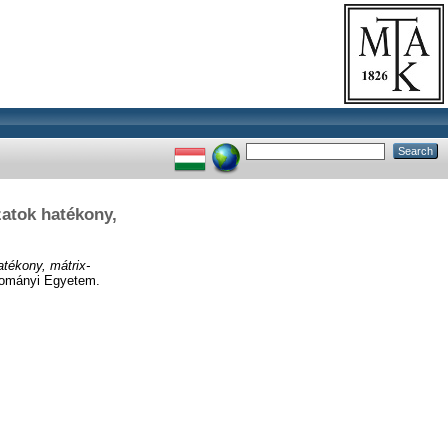
atok hatékony,
tékony, mátrix-
udományi Egyetem.