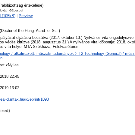
írálóbizottság értékelése)
Hováth Gábor.pdf
 (105kB)
|
Preview
(Doctor of the Hung. Acad. of Sci.)
 pályázat eljárásra bocsátva (2017. október 13.) Nyilvános vita engedélyezve (
os védés kitűzve (2018. augusztus 31.) A nyilvános vita időpontja: 2018. októ
os vita helye: MTA Székháza, Felolvasóterem
ology / alkalmazott, műszaki tudományok > T2 Technology (General) / műs
an
et xNyilas
 2018 22:45
 2019 13:02
/real-d.mtak.hu/id/eprint/1093
ired)