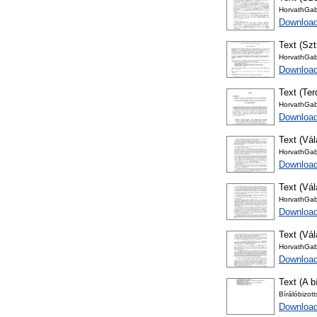
HorvathGab
Downloa
Text (Szt
HorvathGab
Download
Text (Ter
HorvathGab
Download
Text (Vál
HorvathGab
Download
Text (Vál
HorvathGab
Download
Text (Vál
HorvathGab
Download
Text (A b
Bírálóbizo
Download