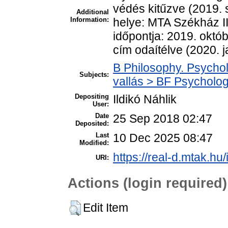
védés kitűzve (2019. 
Additional
Information:
helye: MTA Székház II.
időpontja: 2019. októ
cím odaítélve (2020. j
B Philosophy. Psycholo
Subjects:
vallás > BF Psychology
Depositing
Ildikó Náhlik
User:
Date
25 Sep 2018 02:47
Deposited:
Last
10 Dec 2025 08:47
Modified:
https://real-d.mtak.hu/
URI:
Actions (login required)
Edit Item