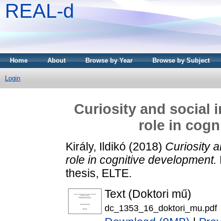
REAL-d
Home
About
Browse by Year
Browse by Subject
Login
Curiosity and social 
role in cog
Király, Ildikó
(2018)
Curiosity a
role in cognitive development.
thesis, ELTE.
Text (Doktori mű)
dc_1353_16_doktori_mu.pdf