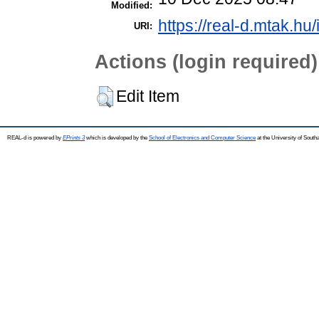
Modified:
https://real-d.mtak.hu/
URI:
Actions (login required)
Edit Item
REAL-d is powered by
EPrints 3
which is developed by the
School of Electronics and Computer Science
at the University of Sout