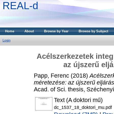
REAL-d
Home
About
Browse by Year
Browse by Subject
Login
Acélszerkezetek integ
az újszerű elj
Papp, Ferenc
(2018)
Acélszerk
méretezése: az újszerű eljárás
Acad. of Sci. thesis, Szécheny
Text (A doktori mű)
dc_1537_18_doktori_mu.pdf