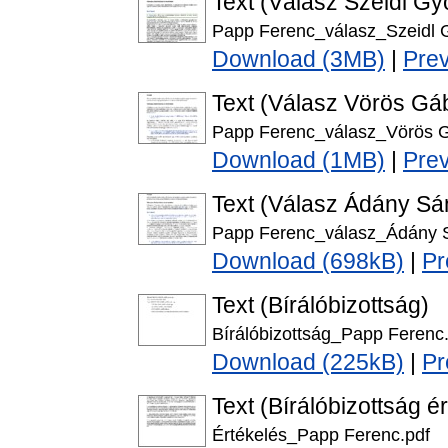
Text (Válasz Szeidl Gyö
Papp Ferenc_válasz_Szeidl 
Download (3MB)
|
Pre
Text (Válasz Vörös Gáb
Papp Ferenc_válasz_Vörös G
Download (1MB)
|
Pre
Text (Válasz Ádány Sán
Papp Ferenc_válasz_Ádány S
Download (698kB)
|
Pr
Text (Bírálóbizottság)
Bírálóbizottság_Papp Ferenc
Download (225kB)
|
Pr
Text (Bírálóbizottság é
Értékelés_Papp Ferenc.pdf