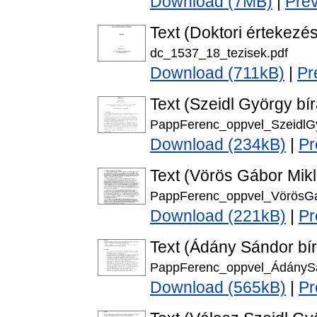
Download (7MB)
|
Pre
Text (Doktori értekezés
dc_1537_18_tezisek.pdf
Download (711kB)
|
Pr
Text (Szeidl György bír
PappFerenc_oppvel_SzeidlGy
Download (234kB)
|
Pr
Text (Vörös Gábor Mikl
PappFerenc_oppvel_VörösGá
Download (221kB)
|
Pr
Text (Ádány Sándor bír
PappFerenc_oppvel_ÁdánySá
Download (565kB)
|
Pr