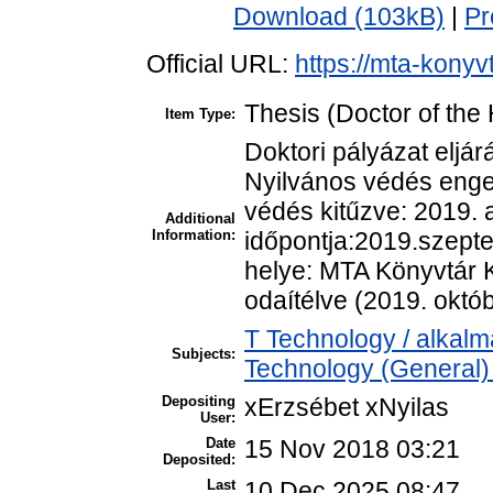
Download (103kB)
|
Pr
Official URL:
https://mta-konyv
Thesis (Doctor of the 
Item Type:
Doktori pályázat eljár
Nyilvános védés enge
védés kitűzve: 2019. 
Additional
Information:
időpontja:2019.szepte
helye: MTA Könyvtár 
odaítélve (2019. októb
T Technology / alkal
Subjects:
Technology (General)
Depositing
xErzsébet xNyilas
User:
Date
15 Nov 2018 03:21
Deposited:
Last
10 Dec 2025 08:47