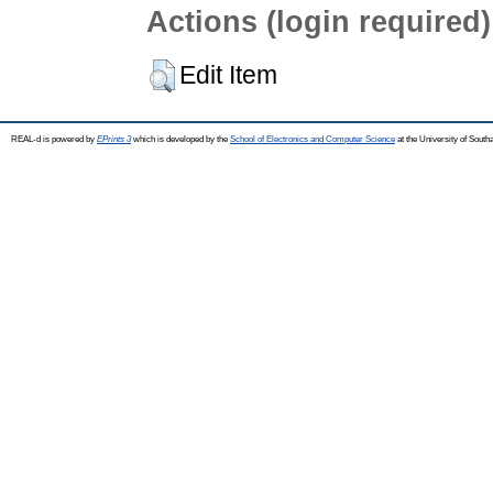
Actions (login required)
Edit Item
REAL-d is powered by
EPrints 3
which is developed by the
School of Electronics and Computer Science
at the University of Sout