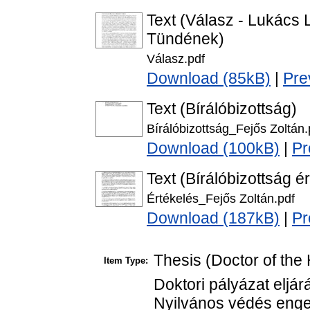
Text (Válasz - Lukács 
Tündének)
Válasz.pdf
Download (85kB)
|
Pre
Text (Bírálóbizottság)
Bírálóbizottság_Fejős Zoltán.
Download (100kB)
|
Pr
Text (Bírálóbizottság é
Értékelés_Fejős Zoltán.pdf
Download (187kB)
|
Pr
Thesis (Doctor of the 
Item Type:
Doktori pályázat eljá
Nyilvános védés enge