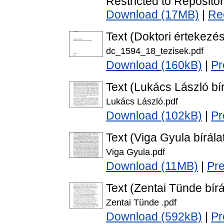
Restricted to Repositor
Download (17MB)
|
Re
Text (Doktori értekezés
dc_1594_18_tezisek.pdf
Download (160kB)
|
Pr
Text (Lukács László bír
Lukács László.pdf
Download (102kB)
|
Pr
Text (Viga Gyula bírála
Viga Gyula.pdf
Download (11MB)
|
Pr
Text (Zentai Tünde bírá
Zentai Tünde .pdf
Download (592kB)
|
Pr