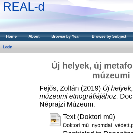
REAL-d
Home
About
Browse by Year
Browse by Subject
Login
Új helyek, új metafo
múzeumi e
Fejős, Zoltán
(2019)
Új helyek,
múzeumi etnográfiájához.
Doct
Néprajzi Múzeum.
Text (Doktori mű)
Doktori mű_nyomdai_védett.