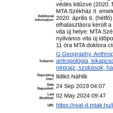
védés kitűzve (2020. f
MTA Székház II. emelet
Additional
2020. április 6. (hétf
Information:
elhalasztásra került 
vita új helye: MTA Sz
nyilvános vita új időp
11 óra MTA doktora cí
G Geography. Anthropo
antropológia, kikapc
Subjects:
néprajz, szokások, 
Depositing
Ildikó Náhlik
User:
Date
24 Sep 2019 04:07
Deposited:
Last
02 May 2024 09:47
Modified:
https://real-d.mtak.hu/
URI: