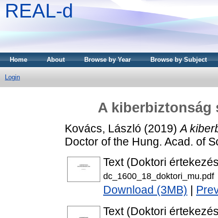
REAL-d
Home
About
Browse by Year
Browse by Subject
Login
A kiberbiztonság 
Kovács, László
(2019)
A kiber
Doctor of the Hung. Acad. of Sc
Text (Doktori értekezés
dc_1600_18_doktori_mu.pdf
Download (3MB)
|
Pre
Text (Doktori értekezés