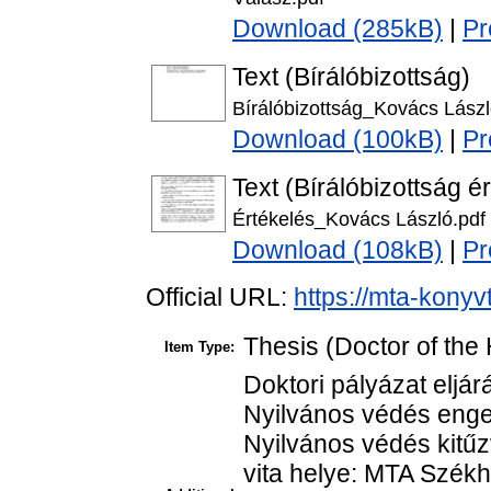
Download (285kB)
|
Pr
Text (Bírálóbizottság)
Bírálóbizottság_Kovács Lászl
Download (100kB)
|
Pr
Text (Bírálóbizottság é
Értékelés_Kovács László.pdf
Download (108kB)
|
Pr
Official URL:
https://mta-konyv
Thesis (Doctor of the 
Item Type:
Doktori pályázat eljár
Nyilvános védés enge
Nyilvános védés kitűz
vita helye: MTA Székhá