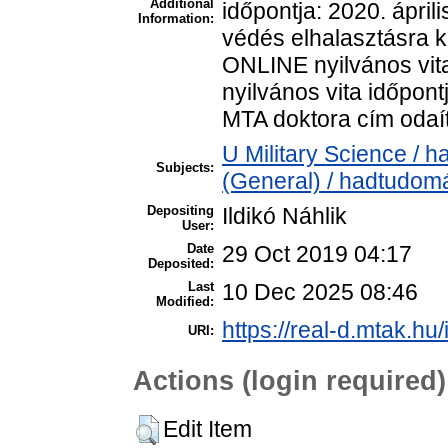
Additional
időpontja: 2020. áprili
Information:
védés elhalasztásra k
ONLINE nyilvános vi
nyilvános vita időpontj
MTA doktora cím odaí
U Military Science / 
Subjects:
(General) / hadtudom
Depositing
Ildikó Náhlik
User:
Date
29 Oct 2019 04:17
Deposited:
Last
10 Dec 2025 08:46
Modified:
https://real-d.mtak.hu/
URI:
Actions (login required)
Edit Item