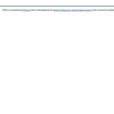
REAL-d is powered by
EPrints 3
which is developed by the
School of Electronics and Computer Science
at the University of Sout