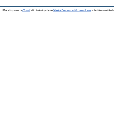
REAL-d is powered by
EPrints 3
which is developed by the
School of Electronics and Computer Science
at the University of Sout