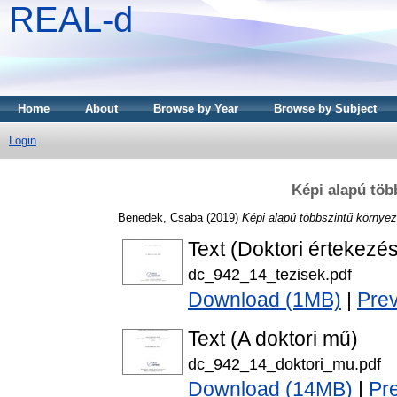
REAL-d
Home
About
Browse by Year
Browse by Subject
Login
Képi alapú töb
Benedek, Csaba
(2019)
Képi alapú többszintű környe
Text (Doktori értekezés
dc_942_14_tezisek.pdf
Download (1MB)
|
Pre
Text (A doktori mű)
dc_942_14_doktori_mu.pdf
Download (14MB)
|
Pr