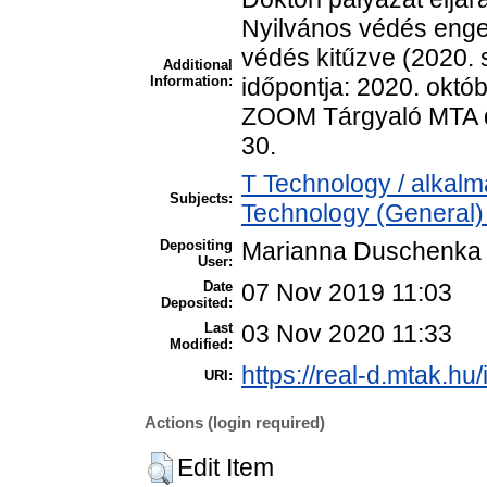
Nyilvános védés enge
védés kitűzve (2020. 
Additional
Information:
időpontja: 2020. októb
ZOOM Tárgyaló MTA do
30.
T Technology / alkal
Subjects:
Technology (General)
Depositing
Marianna Duschenka
User:
Date
07 Nov 2019 11:03
Deposited:
Last
03 Nov 2020 11:33
Modified:
https://real-d.mtak.hu/
URI:
Actions (login required)
Edit Item