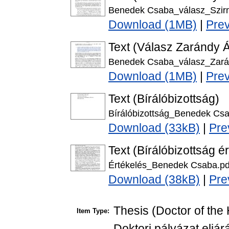
Benedek Csaba_válasz_Szirm
Download (1MB)
|
Pre
Text (Válasz Zarándy Á
Benedek Csaba_válasz_Zará
Download (1MB)
|
Pre
Text (Bírálóbizottság)
Bírálóbizottság_Benedek Csa
Download (33kB)
|
Pre
Text (Bírálóbizottság é
Értékelés_Benedek Csaba.pd
Download (38kB)
|
Pre
Thesis (Doctor of the 
Item Type:
Doktori pályázat eljár