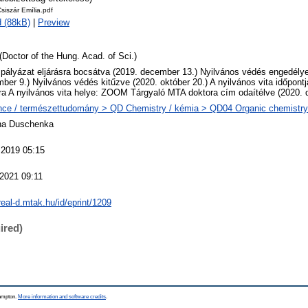
siszár Emília.pdf
 (88kB)
|
Preview
(Doctor of the Hung. Acad. of Sci.)
 pályázat eljárásra bocsátva (2019. december 13.) Nyilvános védés engedély
ber 9.) Nyilvános védés kitűzve (2020. október 20.) A nyilvános vita időpont
ra A nyilvános vita helye: ZOOM Tárgyaló MTA doktora cím odaítélve (2020.
nce / természettudomány > QD Chemistry / kémia > QD04 Organic chemistry
na Duschenka
 2019 05:15
2021 09:11
/real-d.mtak.hu/id/eprint/1209
ired)
hampton.
More information and software credits
.