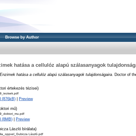
Browse by Author
imek hatása a cellulóz alapú szálasanyagok tulajdonság
Enzimek hatása a cellulóz alapú szálasanyagok tulajdonságaira.
Doctor of th
tori értekezés tézisei)
_tezisek.pdf
 (876kB)
|
Preview
oktori mű)
_doktori_mu.pdf
d (8MB)
|
Preview
icza László bírálata)
lia_oppvel_Gubicza László.pdf