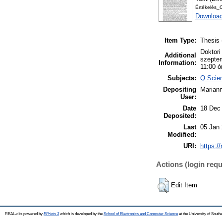
Értékelés_C
Download
Item Type:
Thesis 
Doktori
Additional
szeptem
Information:
11:00 ó
Subjects:
Q Scie
Depositing
Marian
User:
Date
18 Dec
Deposited:
Last
05 Jan 
Modified:
URI:
https:/
Actions (login requ
Edit Item
REAL-d is powered by
EPrints 3
which is developed by the
School of Electronics and Computer Science
at the University of Sout