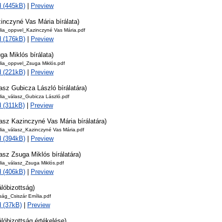
 (445kB)
|
Preview
inczyné Vas Mária bírálata)
ília_oppvel_Kazinczyné Vas Mária.pdf
 (176kB)
|
Preview
ga Miklós bírálata)
lia_oppvel_Zsuga Miklós.pdf
 (221kB)
|
Preview
asz Gubicza László bírálatára)
lia_válasz_Gubicza László.pdf
 (311kB)
|
Preview
asz Kazinczyné Vas Mária bírálatára)
lia_válasz_Kazinczyné Vas Mária.pdf
 (394kB)
|
Preview
asz Zsuga Miklós bírálatára)
lia_válasz_Zsuga Miklós.pdf
 (406kB)
|
Preview
álóbizottság)
tság_Csiszár Emília.pdf
 (37kB)
|
Preview
álóbizottság értékelése)