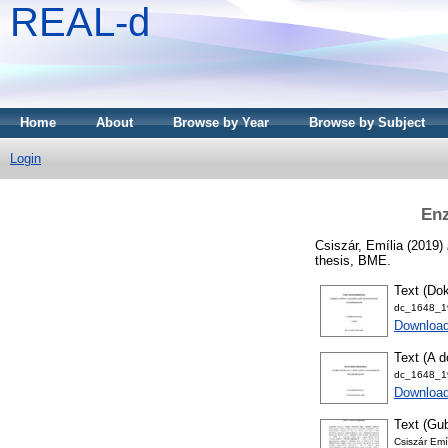
REAL-d
Home
About
Browse by Year
Browse by Subject
Login
Enz
Csiszár, Emília
(2019)
thesis, BME.
Text (Dok
dc_1648_19
Download
Text (A d
dc_1648_19
Downloa
Text (Gub
Csiszár Emí