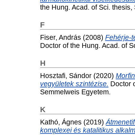
the Hung. Acad. of Sci. thesi
F
Fiser, András
(2008)
Fehérje-
Doctor of the Hung. Acad. of S
H
Hosztafi, Sándor
(2020)
Morfi
vegyületek szintézise.
Doctor o
Semmelweis Egyetem.
K
Kathó, Ágnes
(2019)
Átmeneti
komplexei és katalitikus alkal