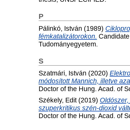
P
Pálinkó, István
(1989)
Ciklopr
fémkatalizátorokon.
Candidate t
Tudományegyetem.
S
Szatmári, István
(2020)
Elektr
módosított Mannich, illetve az
Doctor of the Hung. Acad. of 
Székely, Edit
(2019)
Oldószer,
szuperkritikus szén-dioxid vál
Doctor of the Hung. Acad. of Sc