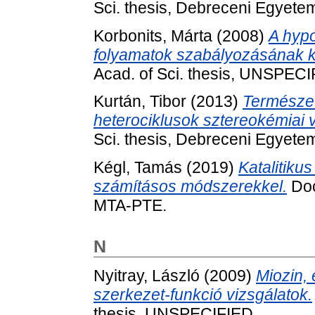
Sci. thesis, Debreceni Egyete
Korbonits, Márta
(2008)
A hyp
folyamatok szabályozásának k
Acad. of Sci. thesis, UNSPECI
Kurtán, Tibor
(2013)
Természet
heterociklusok sztereokémiai v
Sci. thesis, Debreceni Egyete
Kégl, Tamás
(2019)
Katalitiku
számításos módszerekkel.
Doc
MTA-PTE.
N
Nyitray, László
(2009)
Miozin, 
szerkezet-funkció vizsgálatok.
thesis, UNSPECIFIED.