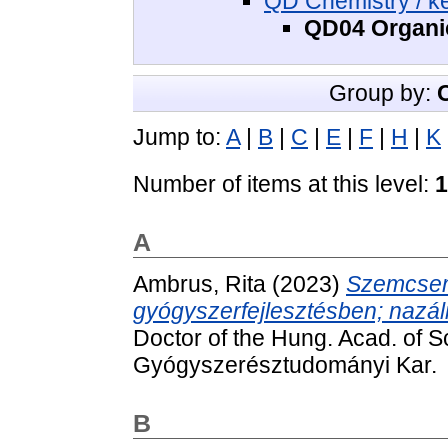
QD Chemistry / k
QD04 Organic
Group by:
Jump to:
A
|
B
|
C
|
E
|
F
|
H
|
K
Number of items at this level:
1
A
Ambrus, Rita
(2023)
Szemcsem
gyógyszerfejlesztésben; nazál
Doctor of the Hung. Acad. of S
Gyógyszerésztudományi Kar.
B