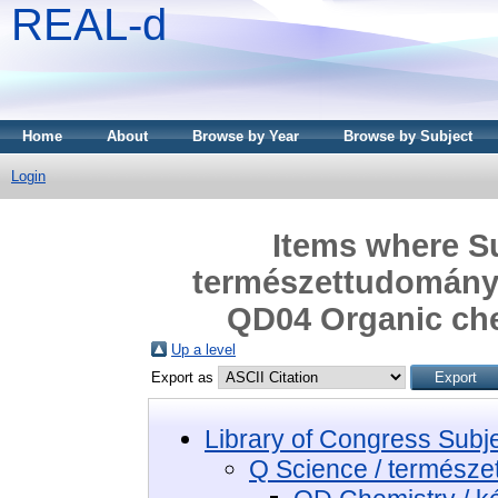
REAL-d
Home
About
Browse by Year
Browse by Subject
Login
Items where Su
természettudomány 
QD04 Organic che
Up a level
Export as
Library of Congress Subj
Q Science / termész