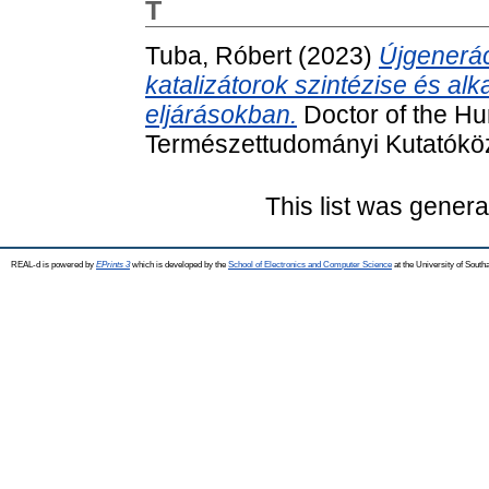
T
Tuba, Róbert
(2023)
Újgenerác
katalizátorok szintézise és al
eljárásokban.
Doctor of the Hun
Természettudományi Kutatókö
This list was gener
REAL-d is powered by
EPrints 3
which is developed by the
School of Electronics and Computer Science
at the University of Sout