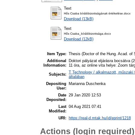
Text
Hős Csaba bírálóbizottságának értékelése.docx
Download (13kB)
Text
Hős Csaba_bírálóbizottsága.docx
Download (12kB)
Item Type:
Thesis (Doctor of the Hung. Acad. of S
Additional
Doktori pályázat eljárásra bocsátva (20
Information:
11 óra, az online vita helye: Zoom tá
T Technology / alkalmazott, műszaki
Subjects:
általában
Depositing
Marianna Duschenka
User:
Date
29 Jan 2020 12:53
Deposited:
Last
04 Aug 2021 07:41
Modified:
URI:
https://real-d.mtak.hu/id/eprint/1218
Actions (login required)