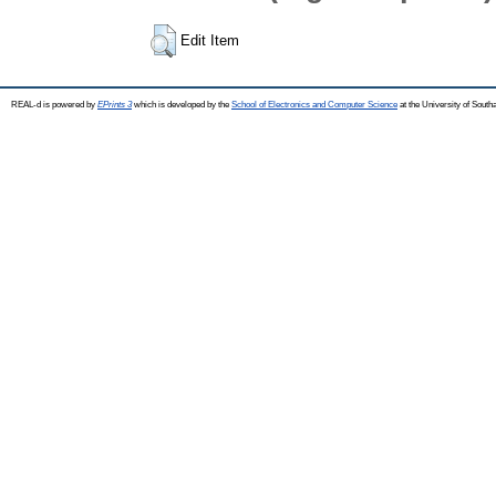
Edit Item
REAL-d is powered by
EPrints 3
which is developed by the
School of Electronics and Computer Science
at the University of Sout