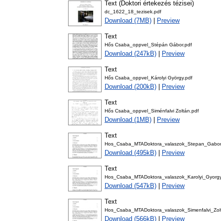
Text (Doktori értekezés tézisei)
dc_1622_18_tezisek.pdf
Download (7MB)
|
Preview
Text
Hős Csaba_oppvel_Stépán Gábor.pdf
Download (247kB)
|
Preview
Text
Hős Csaba_oppvel_Károlyi György.pdf
Download (200kB)
|
Preview
Text
Hős Csaba_oppvel_Siménfalvi Zoltán.pdf
Download (1MB)
|
Preview
Text
Hos_Csaba_MTADoktora_valaszok_Stepan_Gabo
Download (495kB)
|
Preview
Text
Hos_Csaba_MTADoktora_valaszok_Karolyi_Gyorg
Download (547kB)
|
Preview
Text
Hos_Csaba_MTADoktora_valaszok_Simenfalvi_Zo
Download (566kB)
|
Preview