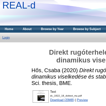
REAL-d
Home
About
Browse by Year
Browse by Subject
Login
Direkt rugóterhel
dinamikus visel
Hős, Csaba
(2020)
Direkt rug
dinamikus viselkedése és stabi
Sci. thesis, BME.
Text
dc_1622_18_doktori_mu.pdf
Download (20MB)
|
Preview